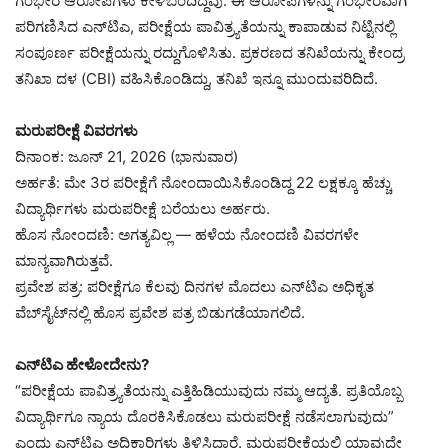
ಗಂಭೀರ ಆರೋಪಗಳು ಕೇಳಿಬಂದಿದ್ದವು. ಈ ಆರೋಪಗಳನ್ನು ಗಂಭೀರವಾಗಿ
ಪರಿಗಣಿಸಿದ ಎನ್‌ಟಿಎ, ಪರೀಕ್ಷೆಯ ಪಾವಿತ್ರ್ಯತೆಯನ್ನು ಕಾಪಾಡುವ ನಿಟ್ಟಿನಲ್ಲಿ
ಸಂಪೂರ್ಣ ಪರೀಕ್ಷೆಯನ್ನು ರದ್ದುಗೊಳಿಸಿತು. ಪ್ರಕರಣದ ತನಿಖೆಯನ್ನು ಕೇಂದ್ರ
ತನಿಖಾ ದಳ (CBI) ವಹಿಸಿಕೊಂಡಿದ್ದು, ತನಿಖೆ ಇನ್ನೂ ಮುಂದುವರಿದಿದೆ.
ಮರುಪರೀಕ್ಷೆ ವಿವರಗಳು
ದಿನಾಂಕ: ಜೂನ್ 21, 2026 (ಭಾನುವಾರ)
ಅರ್ಹತೆ: ಮೇ 3ರ ಪರೀಕ್ಷೆಗೆ ನೋಂದಾಯಿಸಿಕೊಂಡಿದ್ದ 22 ಲಕ್ಷಕ್ಕೂ ಹೆಚ್ಚು
ವಿದ್ಯಾರ್ಥಿಗಳು ಮರುಪರೀಕ್ಷೆ ಬರೆಯಲು ಅರ್ಹರು.
ಹೊಸ ನೋಂದಣಿ: ಅಗತ್ಯವಿಲ್ಲ — ಹಳೆಯ ನೋಂದಣಿ ವಿವರಗಳೇ
ಮಾನ್ಯವಾಗಿರುತ್ತವೆ.
ಪ್ರವೇಶ ಪತ್ರ: ಪರೀಕ್ಷೆಗೂ ಕೆಲವು ದಿನಗಳ ಮೊದಲು ಎನ್‌ಟಿಎ ಅಧಿಕೃತ
ವೆಬ್‌ಸೈಟ್‌ನಲ್ಲಿ ಹೊಸ ಪ್ರವೇಶ ಪತ್ರ ಬಿಡುಗಡೆಯಾಗಲಿದೆ.
ಎನ್‌ಟಿಎ ಹೇಳೋದೇನು?
“ಪರೀಕ್ಷೆಯ ಪಾವಿತ್ರ್ಯತೆಯನ್ನು ಎತ್ತಿಹಿಡಿಯುವುದು ನಮ್ಮ ಆದ್ಯತೆ. ಪ್ರತಿಯೊಬ್ಬ
ವಿದ್ಯಾರ್ಥಿಗೂ ನ್ಯಾಯ ದೊರಕಿಸಿಕೊಡಲು ಮರುಪರೀಕ್ಷೆ ನಡೆಸಲಾಗುವುದು”
ಎಂದು ಎನ್‌ಟಿಎ ಅಧಿಕಾರಿಗಳು ತಿಳಿಸಿದ್ದಾರೆ. ಮರುಪರೀಕ್ಷೆಯಲ್ಲಿ ಯಾವುದೇ