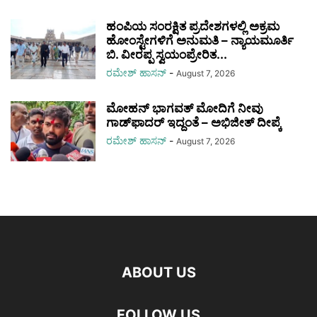
ಹಂಪಿಯ ಸಂರಕ್ಷಿತ ಪ್ರದೇಶಗಳಲ್ಲಿ ಅಕ್ರಮ
ಹೋಂಸ್ಟೇಗಳಿಗೆ ಅನುಮತಿ – ನ್ಯಾಯಮೂರ್ತಿ
ಬಿ. ವೀರಪ್ಪ ಸ್ವಯಂಪ್ರೇರಿತ...
ರಮೇಶ್‌ ಹಾಸನ್‌
-
August 7, 2026
ಮೋಹನ್ ಭಾಗವತ್ ಮೋದಿಗೆ ನೀವು
ಗಾಡ್‌ಫಾದರ್ ಇದ್ದಂತೆ – ಅಭಿಜೀತ್ ದೀಪ್ಕೆ
ರಮೇಶ್‌ ಹಾಸನ್‌
-
August 7, 2026
ABOUT US
FOLLOW US