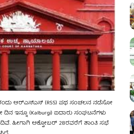
 2 ರಂದು ಆರ್‌ಎಸ್ಎಸ್ (RSS) ಪಥ ಸಂಚಲನ ನಡೆಸೋ
ಅದೇ ದಿನ ಇನ್ನೂ (Kalburgi) ಐದಾರು ಸಂಘಟನೆಗಳು
ವೆ. ಹೀಗಾಗಿ ಅಕ್ಟೋಬರ್‌ 28ರವರೆಗೆ ಶಾಂತಿ ಸಭೆ
ಿದೆ.