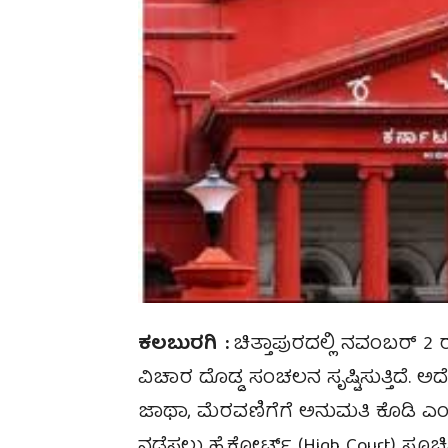
ಕಲಬುರಗಿ :
ಚಿತ್ತಾಪುರದಲ್ಲಿ ನವಂಬರ್
ವಿಚಾರ ದೊಡ್ಡ ಸಂಚಲನ ಸೃಷ್ಟಿಸುತ್ತಿದೆ. 
ಜಾಥಾ, ಮೆರವಣಿಗೆಗೆ ಅನುಮತಿ ಕೊಡಿ ಎಂದಿ
ನಡೆಸಲು ಹೈಕೋರ್ಟ್ (High Court) ಸೂಚಿಸ