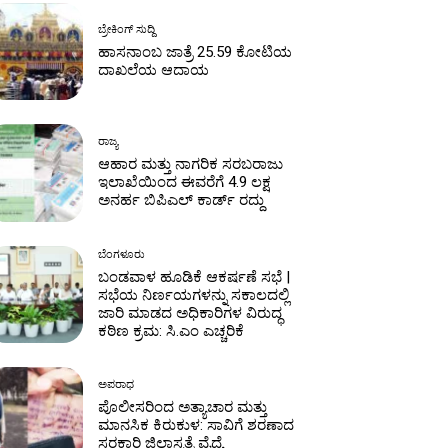
ಬ್ರೇಕಿಂಗ್ ಸುದ್ದಿ
ಹಾಸನಾಂಬ ಜಾತ್ರೆ ₹25.59 ಕೋಟಿಯ
ದಾಖಲೆಯ ಆದಾಯ
ರಾಜ್ಯ
ಆಹಾರ ಮತ್ತು ನಾಗರಿಕ ಸರಬರಾಜು
ಇಲಾಖೆಯಿಂದ ಈವರೆಗೆ 4.9 ಲಕ್ಷ
ಅನರ್ಹ ಬಿಪಿಎಲ್ ಕಾರ್ಡ್ ರದ್ದು
ಬೆಂಗಳೂರು
ಬಂಡವಾಳ ಹೂಡಿಕೆ ಆಕರ್ಷಣೆ ಸಭೆ |
ಸಭೆಯ ನಿರ್ಣಯಗಳನ್ನು ಸಕಾಲದಲ್ಲಿ
ಜಾರಿ ಮಾಡದ ಅಧಿಕಾರಿಗಳ ವಿರುದ್ಧ
ಕಠಿಣ ಕ್ರಮ: ಸಿ.ಎಂ ಎಚ್ಚರಿಕೆ
ಅಪರಾಧ
ಪೊಲೀಸರಿಂದ ಅತ್ಯಾಚಾರ ಮತ್ತು
ಮಾನಸಿಕ ಕಿರುಕುಳ: ಸಾವಿಗೆ ಶರಣಾದ
ಸರಕಾರಿ ಜಿಲ್ಲಾಸ್ಪತ್ರೆ ವೈದ್ಯೆ