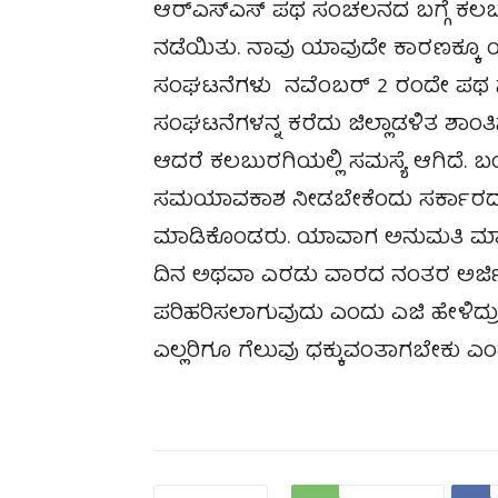
ಆರ್‌ಎಸ್‌ಎಸ್ ಪಥ ಸಂಚಲನದ ಬಗ್ಗೆ ಕಲಬು
ನಡೆಯಿತು. ನಾವು ಯಾವುದೇ ಕಾರಣಕ್ಕೂ ಯಾವು
ಸಂಘಟನೆಗಳು ನವೆಂಬರ್ 2 ರಂದೇ ಪಥ ಸಂಚಲನಕ
ಸಂಘಟನೆಗಳನ್ನ ಕರೆದು ಜಿಲ್ಲಾಡಳಿತ ಶಾಂತಿಸಭ
ಆದರೆ ಕಲಬುರಗಿಯಲ್ಲಿ ಸಮಸ್ಯೆ ಆಗಿದೆ.
ಸಮಯಾವಕಾಶ ನೀಡಬೇಕೆಂದು ಸರ್ಕಾರದ 
ಮಾಡಿಕೊಂಡರು. ಯಾವಾಗ ಅನುಮತಿ ಮಾಡಿಕೊಡ
ದಿನ ಅಥವಾ ಎರಡು ವಾರದ ನಂತರ ಅರ್ಜಿ ವ
ಪರಿಹರಿಸಲಾಗುವುದು ಎಂದು ಎಜಿ ಹೇಳಿದ್
ಎಲ್ಲರಿಗೂ ಗೆಲುವು ಧಕ್ಕುವಂತಾಗಬೇಕು ಎಂ