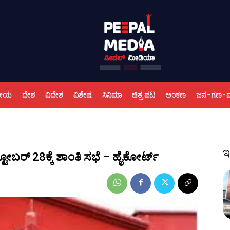
ಕೀಯ
ದೇಶ
ವಿದೇಶ
ವಿಶೇಷ
ಸಿನಿಮಾ
ಚಿತ್ರ ಪಟ
ಅಂಕಣ
ಜನ-ಗಣ-
ಇ
ೋಬರ್ 28ಕ್ಕೆ ಶಾಂತಿ ಸಭೆ – ಹೈಕೋರ್ಟ್