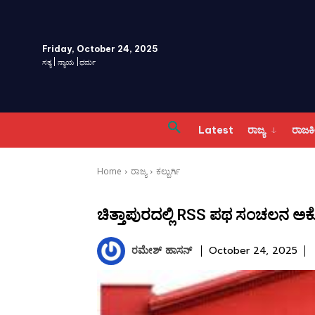
Friday, October 24, 2025
ಸತ್ಯ | ನ್ಯಾಯ |ಧರ್ಮ
Latest
ರಾಜ್ಯ
ರಾಜ
Home
ರಾಜ್ಯ
ಕಲ್ಬುರ್ಗಿ
ಚಿತ್ತಾಪುರದಲ್ಲಿ RSS ಪಥ ಸಂಚಲನ ಅಕ್ಟ
ರಮೇಶ್‌ ಹಾಸನ್‌
October 24, 2025