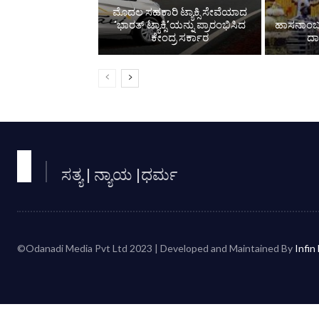
ಮೊದಲ ಸಹಕಾರಿ ಟ್ಯಾಕ್ಸಿ ಸೇವೆಯಾದ
‘ಭಾರತ್ ಟ್ಯಾಕ್ಸಿ’ಯನ್ನು ಪ್ರಾರಂಭಿಸಿದ
ಹಾಸನಾಂಬ 
ಕೇಂದ್ರ ಸರ್ಕಾರ
ದ
ಸತ್ಯ | ನ್ಯಾಯ |ಧರ್ಮ
©Odanadi Media Pvt Ltd 2023 | Developed and Maintained By
Infin 