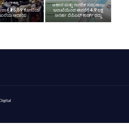
ಬ್ರೇಕಿಂಗ್ ಸುದ್ದಿ
ಆಹಾರ ಮತ್ತು ನಾಗರಿಕ ಸರಬರಾಜು
ಜಾತ್ರೆ ₹25.59 ಕೋಟಿಯ
ಇಲಾಖೆಯಿಂದ ಈವರೆಗೆ 4.9 ಲಕ್ಷ
ಾಖಲೆಯ ಆದಾಯ
ಅನರ್ಹ ಬಿಪಿಎಲ್ ಕಾರ್ಡ್ ರದ್ದು
Digital