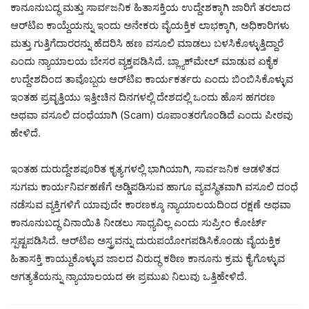
ಕಾನೂನುಬದ್ಧ ಮತ್ತು ಸಾರ್ವಜನಿಕ ಹಿತಾಸಕ್ತಿಯ ಉದ್ದೇಶಕ್ಕಾಗಿ ಜಾರಿಗೆ ತರಲಾದ
ಆರ್‌ಟಿಐ ಕಾಯ್ದೆಯನ್ನು ಇಂದು ಅನೇಕರು ವೈಯಕ್ತಿಕ ಲಾಭಕ್ಕಾಗಿ, ಅಧಿಕಾರಿಗಳು
ಮತ್ತು ಗುತ್ತಿಗೆದಾರರನ್ನು ಹೆದರಿಸಿ ಹಣ ವಸೂಲಿ ಮಾಡಲು ಬಳಸಿಕೊಳ್ಳುತ್ತಿದ್ದಾರೆ
ಎಂದು ನ್ಯಾಯಾಲಯ ಬೇಸರ ವ್ಯಕ್ತಪಡಿಸಿದೆ. ಬ್ಲ್ಯಾಕ್‌ಮೇಲ್ ಮಾಡುವ ಏಕೈಕ
ಉದ್ದೇಶದಿಂದ ತಾವೊಬ್ಬರು ಆರ್‌ಟಿಐ ಕಾರ್ಯಕರ್ತರು ಎಂದು ಬಿಂಬಿಸಿಕೊಳ್ಳುವ
ಇಂತಹ ಪ್ರವೃತ್ತಿಯು ಇತ್ತೀಚಿನ ದಿನಗಳಲ್ಲಿ ದೇಶದಲ್ಲಿ ಒಂದು ಹೊಸ ಹಗರಣ
ಅಥವಾ ವಸೂಲಿ ದಂಧೆಯಾಗಿ (Scam) ರೂಪಾಂತರಗೊಂಡಿದೆ ಎಂದು ಪೀಠವು
ಹೇಳಿದೆ.
ಇಂತಹ ದುರುದ್ದೇಶಪೂರಿತ ಕೃತ್ಯಗಳಲ್ಲಿ ಭಾಗಿಯಾಗಿ, ಸಾರ್ವಜನಿಕ ಆಡಳಿತದ
ಸುಗಮ ಕಾರ್ಯನಿರ್ವಹಣೆಗೆ ಅಡ್ಡಿಪಡಿಸುವ ಹಾಗೂ ವ್ಯವಸ್ಥಿತವಾಗಿ ವಸೂಲಿ ದಂಧೆ
ನಡೆಸುವ ವ್ಯಕ್ತಿಗಳಿಗೆ ಯಾವುದೇ ಕಾರಣಕ್ಕೂ ನ್ಯಾಯಾಲಯದಿಂದ ರಕ್ಷಣೆ ಅಥವಾ
ಕಾನೂನುಬದ್ಧ ವಿನಾಯಿತಿ ನೀಡಲು ಸಾಧ್ಯವಿಲ್ಲ ಎಂದು ಸುಪ್ರೀಂ ಕೋರ್ಟ್
ಸ್ಪಷ್ಟಪಡಿಸಿದೆ. ಆರ್‌ಟಿಐ ಅಸ್ತ್ರವನ್ನು ದುರುಪಯೋಗಪಡಿಸಿಕೊಂಡು ವೈಯಕ್ತಿಕ
ಹಿತಾಸಕ್ತಿ ಕಾಯ್ದುಕೊಳ್ಳುವ ಜಾಲದ ವಿರುದ್ಧ ಕಠಿಣ ಕಾನೂನು ಕ್ರಮ ಕೈಗೊಳ್ಳುವ
ಅಗತ್ಯತೆಯನ್ನು ನ್ಯಾಯಾಲಯದ ಈ ಪ್ರಮುಖ ನಿಲುವು ಒತ್ತಿಹೇಳಿದೆ.