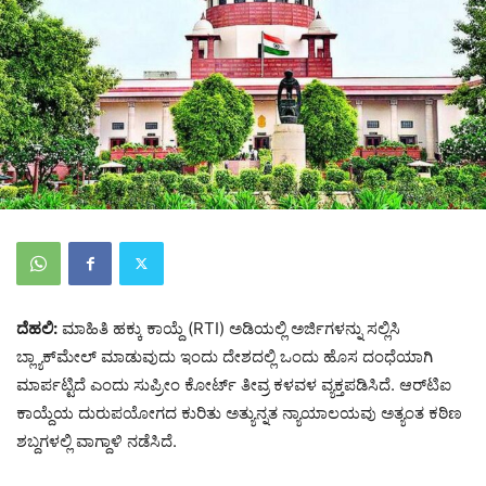
ದೆಹಲಿ:
ಮಾಹಿತಿ ಹಕ್ಕು ಕಾಯ್ದೆ (RTI) ಅಡಿಯಲ್ಲಿ ಅರ್ಜಿಗಳನ್ನು ಸಲ್ಲಿಸಿ
ಬ್ಲ್ಯಾಕ್‌ಮೇಲ್ ಮಾಡುವುದು ಇಂದು ದೇಶದಲ್ಲಿ ಒಂದು ಹೊಸ ದಂಧೆಯಾಗಿ
ಮಾರ್ಪಟ್ಟಿದೆ ಎಂದು ಸುಪ್ರೀಂ ಕೋರ್ಟ್ ತೀವ್ರ ಕಳವಳ ವ್ಯಕ್ತಪಡಿಸಿದೆ. ಆರ್‌ಟಿಐ
ಕಾಯ್ದೆಯ ದುರುಪಯೋಗದ ಕುರಿತು ಅತ್ಯುನ್ನತ ನ್ಯಾಯಾಲಯವು ಅತ್ಯಂತ ಕಠಿಣ
ಶಬ್ದಗಳಲ್ಲಿ ವಾಗ್ದಾಳಿ ನಡೆಸಿದೆ.