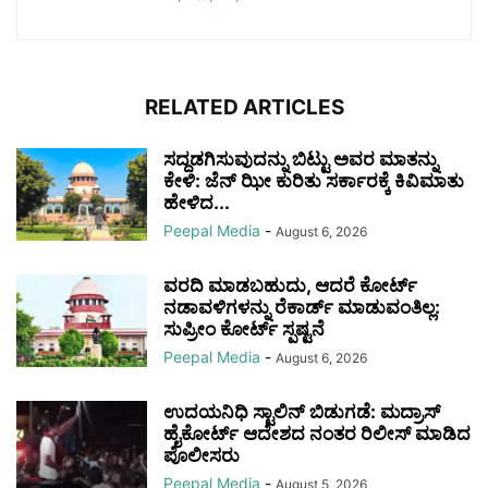
RELATED ARTICLES
ಸದ್ದಡಗಿಸುವುದನ್ನು ಬಿಟ್ಟು ಅವರ ಮಾತನ್ನು
ಕೇಳಿ: ಜೆನ್‌ ಝೀ ಕುರಿತು ಸರ್ಕಾರಕ್ಕೆ ಕಿವಿಮಾತು
ಹೇಳಿದ...
Peepal Media
-
August 6, 2026
ವರದಿ ಮಾಡಬಹುದು, ಆದರೆ ಕೋರ್ಟ್
ನಡಾವಳಿಗಳನ್ನು ರೆಕಾರ್ಡ್ ಮಾಡುವಂತಿಲ್ಲ:
ಸುಪ್ರೀಂ ಕೋರ್ಟ್ ಸ್ಪಷ್ಟನೆ
Peepal Media
-
August 6, 2026
ಉದಯನಿಧಿ ಸ್ಟಾಲಿನ್ ಬಿಡುಗಡೆ: ಮದ್ರಾಸ್
ಹೈಕೋರ್ಟ್ ಆದೇಶದ ನಂತರ ರಿಲೀಸ್ ಮಾಡಿದ
ಪೊಲೀಸರು
Peepal Media
-
August 5, 2026