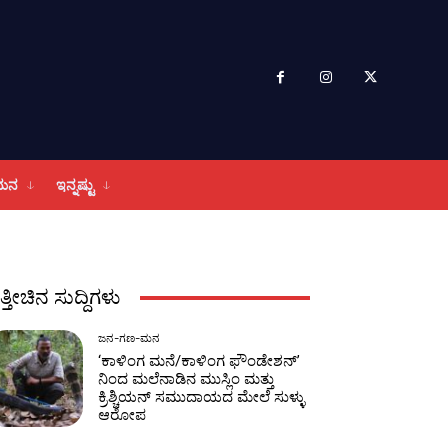
ಮನ
ಇನ್ನಷ್ಟು
ತ್ತೀಚಿನ ಸುದ್ದಿಗಳು
ಜನ-ಗಣ-ಮನ
‘ಕಾಳಿಂಗ ಮನೆ/ಕಾಳಿಂಗ ಫೌಂಡೇಶನ್’
ನಿಂದ ಮಲೆನಾಡಿನ ಮುಸ್ಲಿಂ ಮತ್ತು
ಕ್ರಿಶ್ಚಿಯನ್ ಸಮುದಾಯದ ಮೇಲೆ ಸುಳ್ಳು
ಆರೋಪ