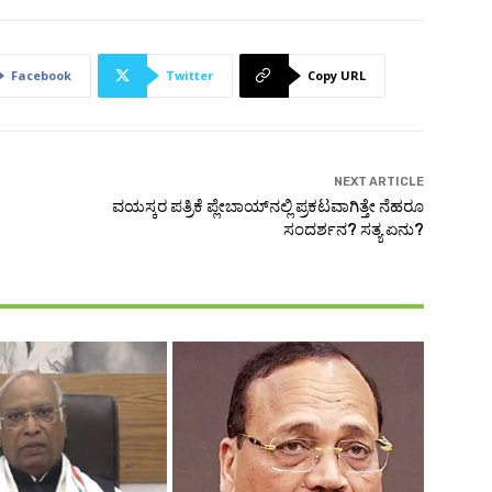
Facebook
Twitter
Copy URL
NEXT ARTICLE
ವಯಸ್ಕರ ಪತ್ರಿಕೆ ಪ್ಲೇಬಾಯ್‌ನಲ್ಲಿ ಪ್ರಕಟವಾಗಿತ್ತೇ ನೆಹರೂ
ಸಂದರ್ಶನ? ಸತ್ಯ ಏನು?