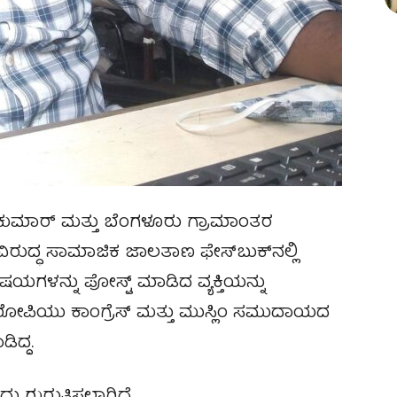
ವಕುಮಾರ್ ಮತ್ತು ಬೆಂಗಳೂರು ಗ್ರಾಮಾಂತರ
ುದ್ಧ ಸಾಮಾಜಿಕ ಜಾಲತಾಣ ಫೇಸ್‌ಬುಕ್‌ನಲ್ಲಿ
ಗಳನ್ನು ಪೋಸ್ಟ್ ಮಾಡಿದ ವ್ಯಕ್ತಿಯನ್ನು
ೋಪಿಯು ಕಾಂಗ್ರೆಸ್ ಮತ್ತು ಮುಸ್ಲಿಂ ಸಮುದಾಯದ
ಿದ್ದ.