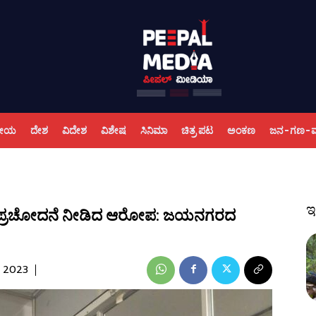
ಕೀಯ
ದೇಶ
ವಿದೇಶ
ವಿಶೇಷ
ಸಿನಿಮಾ
ಚಿತ್ರ ಪಟ
ಅಂಕಣ
ಜನ-ಗಣ-
ಇ
ೊಲೆಗೆ ಪ್ರಚೋದನೆ ನೀಡಿದ ಆರೋಪ: ಜಯನಗರದ
, 2023