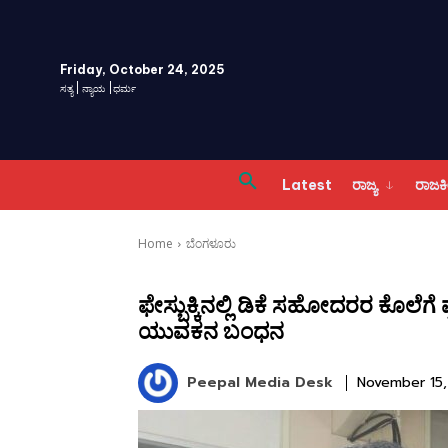
Friday, October 24, 2025
ಸತ್ಯ | ನ್ಯಾಯ |ಧರ್ಮ
Latest
ರಾಜ್ಯ
ರಾಜ
Home
ಬೆಂಗಳೂರು
ಫೇಸ್ಬುಕ್ಕಿನಲ್ಲಿ ಡಿಕೆ ಸಹೋದರರ ಕ
ಯುವಕನ ಬಂಧನ
Peepal Media Desk
November 15