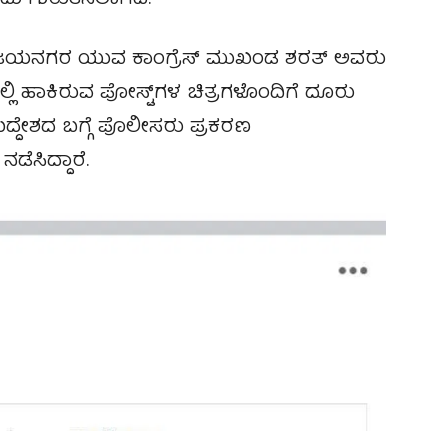
ಂದು ಗುರುತಿಸಲಾಗಿದೆ.
ಡಿಸಿ ಜಯನಗರ ಯುವ ಕಾಂಗ್ರೆಸ್ ಮುಖಂಡ ಶರತ್ ಅವರು
ಲ್ಲಿ ಹಾಕಿರುವ ಪೋಸ್ಟ್‌ಗಳ ಚಿತ್ರಗಳೊಂದಿಗೆ ದೂರು
ಉದ್ದೇಶದ ಬಗ್ಗೆ ಪೊಲೀಸರು ಪ್ರಕರಣ
ಡೆಸಿದ್ದಾರೆ.