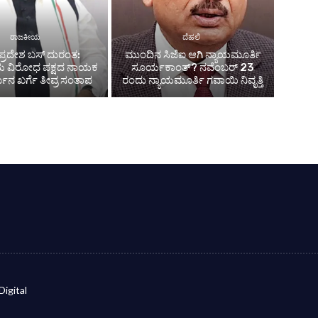
ರಾಜಕೀಯ
ದೆಹಲಿ
ಪ್ರದೇಶ ಬಸ್ ದುರಂತ:
ಮುಂದಿನ ಸಿಜೆಐ ಆಗಿ ನ್ಯಾಯಮೂರ್ತಿ
ಯ ವಿರೋಧ ಪಕ್ಷದ ನಾಯಕ
ಸೂರ್ಯಕಾಂತ್? ನವೆಂಬರ್ 23
್ಜುನ ಖರ್ಗೆ ತೀವ್ರ ಸಂತಾಪ
ರಂದು ನ್ಯಾಯಮೂರ್ತಿ ಗವಾಯಿ ನಿವೃತ್ತಿ
Digital