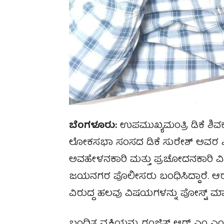
ಬೆಂಗಳೂರು:
ಉಪಮುಖ್ಯಮಂತ್ರಿ ಡಿಕೆ ಶಿ
ಲೋಕಸಭಾ ಸಂಸದ ಡಿಕೆ ಸುರೇಶ್ ಅವರ ವಿರ
ಅವಹೇಳನಕಾರಿ ಮತ್ತು ಪ್ರಚೋದನಕಾರಿ ವಿಷಯ
ಜಯನಗರ ಪೊಲೀಸರು ಬಂಧಿಸಿದ್ದಾರೆ. ಆರ
ವಿರುದ್ಧ ಹಲವು ವಿಷಯಗಳನ್ನು ಪೋಸ್ಟ್ ಮಾಡ