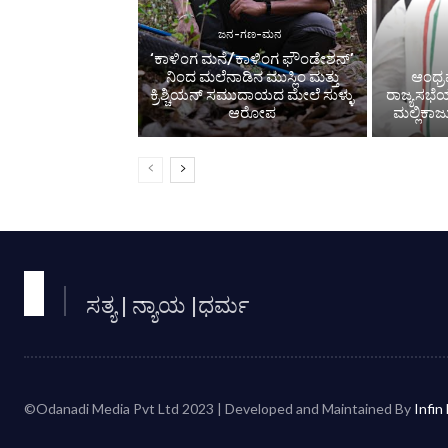
ಜನ-ಗಣ-ಮನ
‘ಕಾಳಿಂಗ ಮನೆ/ಕಾಳಿಂಗ ಫೌಂಡೇಶನ್’
ನಿಂದ ಮಲೆನಾಡಿನ ಮುಸ್ಲಿಂ ಮತ್ತು
ಆಂಧ್ರ
ಕ್ರಿಶ್ಚಿಯನ್ ಸಮುದಾಯದ ಮೇಲೆ ಸುಳ್ಳು
ರಾಜ್ಯಸಭೆ
ಆರೋಪ
ಮಲ್ಲಿಕಾರ
ಸತ್ಯ | ನ್ಯಾಯ |ಧರ್ಮ
©Odanadi Media Pvt Ltd 2023 | Developed and Maintained By
Infin 