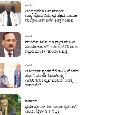
ರಾಜಕೀಯ
ಆಂಧ್ರಪ್ರದೇಶ ಬಸ್ ದುರಂತ:
ರಾಜ್ಯಸಭೆಯ ವಿರೋಧ ಪಕ್ಷದ ನಾಯಕ
ಮಲ್ಲಿಕಾರ್ಜುನ ಖರ್ಗೆ ತೀವ್ರ ಸಂತಾಪ
ದೆಹಲಿ
ಮುಂದಿನ ಸಿಜೆಐ ಆಗಿ ನ್ಯಾಯಮೂರ್ತಿ
ಸೂರ್ಯಕಾಂತ್? ನವೆಂಬರ್ 23 ರಂದು
ನ್ಯಾಯಮೂರ್ತಿ ಗವಾಯಿ ನಿವೃತ್ತಿ
ದೆಹಲಿ
ಆಸಿಯಾನ್ ಶೃಂಗಸಭೆಗೆ ಡುಮ್ಕಿ ಹೊಡೆದ
ಪ್ರಧಾನಿ ಮೋದಿ: ಟ್ರಂಪ್‌ರನ್ನು
ಎದುರಿಸಬೇಕೆನ್ನುವ ಭಯವೇ ಇದಕ್ಕೆ
ಕಾರಣವೇ?
ಬೆಂಗಳೂರು
ಧರ್ಮಸ್ಥಳ ಪ್ರಕರಣ: ವಾರಾಂತ್ಯದೊಳಗೆ
ವರದಿ ಸಲ್ಲಿಕೆಗೆ SIT ಸಿದ್ಧತೆ