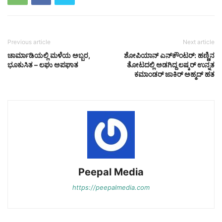
Previous article
Next article
ಚಾರ್ಮಾಡಿಯಲ್ಲಿ ಮಳೆಯ ಅಬ್ಬರ,
ಶೋಪಿಯಾನ್ ಎನ್‌ಕೌಂಟರ್: ಹಣ್ಣಿನ
ಭೂಕುಸಿತ – ಲಘು ಅಪಘಾತ
ತೋಟದಲ್ಲಿ ಅಡಗಿದ್ದ ಲಷ್ಕರ್ ಉನ್ನತ
ಕಮಾಂಡರ್ ಜಾಕಿರ್ ಅಹ್ಮದ್ ಹತ
Peepal Media
https://peepalmedia.com