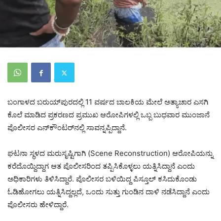
ಬಂಗಾಳದ ಬರುಯ್‌ಪುರದಲ್ಲಿ 11 ವರ್ಷದ ಬಾಲಕಿಯ ಮೇಲೆ ಅತ್ಯಾಚಾರ ಎಸಗಿ
ಕೊಲೆ ಮಾಡಿದ ಪ್ರಕರಣದ ಪ್ರಮುಖ ಆರೋಪಿಗಳಲ್ಲಿ ಒಬ್ಬ ಬುಧವಾರ ಮುಂಜಾನೆ
ಪೊಲೀಸರ ಎನ್‌ಕೌಂಟರ್‌ನಲ್ಲಿ ಸಾವನ್ನಪ್ಪಿದ್ದಾನೆ.
ಘಟನಾ ಸ್ಥಳದ ಮರುಸೃಷ್ಟಿಗಾಗಿ (Scene Reconstruction) ಆರೋಪಿಯನ್ನು
ಕರೆದೊಯ್ದಿದ್ದಾಗ ಆತ ಪೊಲೀಸರಿಂದ ತಪ್ಪಿಸಿಕೊಳ್ಳಲು ಯತ್ನಿಸಿದ್ದಾನೆ ಎಂದು
ಅಧಿಕಾರಿಗಳು ತಿಳಿಸಿದ್ದಾರೆ. ಪೊಲೀಸರ ಬಳಿಯಿದ್ದ ಪಿಸ್ತೂಲ್ ಕಸಿದುಕೊಂಡು
ಓಡಿಹೋಗಲು ಯತ್ನಿಸಿದ್ದಲ್ಲದೆ, ಒಂದು ಸುತ್ತು ಗುಂಡಿನ ದಾಳಿ ನಡೆಸಿದ್ದಾನೆ ಎಂದು
ಪೊಲೀಸರು ಹೇಳಿದ್ದಾರೆ.