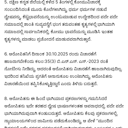
5. ದಕ್ಷಿಣ ಕನ್ನಡ ಜಿಲೆಯಲ್ಲಿ ಕಳೆದ 5 ತಿಂಗಳಲ್ಲಿ ಕೋಮುವಿಚಾರಕ್ಕೆ
ಸಂಬಂದಿಸಿದಂತೆ ಮೂರು ಕೊಲೆಗಳಾಗಿದ್ದು, ಧರ್ಮ ಧರ್ಮಗಳ ನಡುವೆ
ದ್ವೇಷವನ್ನು, ಕೆಟ್ಟಭಾವನೆಯನ್ನು ಉಂಟುಮಾಡುವ ಉದ್ದೇಶದಿಂದ ಪದೇ ಪದೇ
ಸಮಾಜದಲ್ಲಿ ಶಾಂತಿ ಸುವ್ಯವಸ್ಥೆಗೆ ಭಂಗ ತರುವಂತಹ ಕೃತ್ಯಗಳಲ್ಲಿ ಭಾಗಿಯಾಗಿ
ಸಮಾಜದಲ್ಲಿ ಸಾರ್ವಜನಿಕರಲ್ಲಿ, ಕೋಮು ಭಾವನೆಯನ್ನು ಮೂಡಿಸಿ ಇಂತಹ
ಕೃತ್ಯಗಳನ್ನು ಮಾಡಲು ಪ್ರಚೋದನೆ ಮಾಡುವವರಾಗಿರುತ್ತಾರೆ.
6. ಆರೋಪಿತನಿಗೆ ದಿನಾಂಕ 30.10.2025 ರಂದು ವಿಚಾರಣೆಗೆ
ಹಾಜರಾಗಬೇಕೆಂದು ಕಲಂ:35(3) ಬಿ.ಎನ್.ಎಸ್. ಎಸ್.-2023 ರಂತೆ
ನೋಟೀಸು ನೀಡಿದ್ದು, ಅದರಂತೆ ಆರೋಪಿತನು ವಿಚಾರಣೆಗೆ ಹಾಜರಾಗಿರುವುದಿಲ್ಲ.
ಇದರಿಂದ ತನಿಖೆಯ ಪ್ರಗತಿಗೆ ಅನಾನುಕೂಲ ಉಂಟಾಗಿದ್ದು, ಆರೋಪಿತನು
ವಿಚಾರಣೆಯಿಂದ ತಪ್ಪಿಸಿಕೊಳ್ಳುತ್ತಿದ್ದಾನೆ ಎಂದು ತಿಳಿದು ಬರುತ್ತದೆ.
8. ಆರೋಪಿತನು ಈ ಹಿಂದೆ ಭಾಗಿಯಾದ ಪ್ರಕರಣಗಳನ್ನು ಗಮನಿಸಿದರೆ
ಆರೋಪಿತನು ಇದೇ ತರಹದ ದ್ವೇಷ ಭಾಷಣಗಳಂತಹ ಅಪರಾಧದಲ್ಲಿ, ಪದೇ ಪದೇ
ಭಾಗಿಯಾಗಿರುವುದಾಗಿ ಕಂಡುಬರುತ್ತದೆ. ಆರೋಪಿತನು ಕೆಲವು ಪ್ರಕರಣಗಳಲ್ಲಿ,
ನ್ಯಾಯಾಲಯಗಳಿಂದ ಜಾಮೀನು ಪಡೆದುಕೊಂಡಿದ್ದು, ಆ ವೇಳೆ “ಮುಂದಿನ