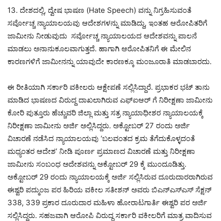
13. ದೇಶದಲ್ಲಿ, ದ್ವೇಷ ಭಾಷಣ (Hate Speech) ವನ್ನು ನಿಗ್ರಹಿಸುವಂತೆ
ಸರ್ವೋಚ್ಚ ನ್ಯಾಯಾಲಯವು ಆದೇಶಗಳನ್ನು ಮಾಡಿದ್ದು, ಇಂತಹ ಆರೋಪಿತರಿಗೆ
ಜಾಮೀನು ನೀಡುವುದು ಸರ್ವೋಚ್ಚ ನ್ಯಾಯಾಲಯದ ಆದೇಶವನ್ನು ಪಾಲನೆ
ಮಾಡಲು ಅನಾನುಕೂಲವಾಗುತ್ತದೆ. ಹಾಗಾಗಿ ಆರೋಪಿತನಿಗೆ ಈ ಮೇಲಿನ
ಕಾರಣಗಳಿಗೆ ಜಾಮೀನನ್ನು ಯಾವುದೇ ಕಾರಣಕ್ಕೂ ಮಂಜೂರಾತಿ ಮಾಡಬಾರದು.
ಈ ರೀತಿಯಾಗಿ ಸರ್ಕಾರಿ ವಕೀಲರು ಆಕ್ಷೇಪಣೆ ಸಲ್ಲಿಸಿದ್ದಾರೆ. ಪ್ರಭಾಕರ ಭಟ್ ತಾನು
ಮಾಡಿದ ಭಾಷಣದ ವಿರುದ್ದ ದಾಖಲಾಗಿರುವ ಎಫ್ಐಆರ್ ಗೆ ನಿರೀಕ್ಷಣಾ ಜಾಮೀನು
ಕೋರಿ ಪುತ್ತೂರು ಹೆಚ್ಚುವರಿ ಜಿಲ್ಲಾ ಮತ್ತು ಸತ್ರ ನ್ಯಾಯಾಧೀಶರ ನ್ಯಾಯಾಲಯಕ್ಕೆ
ನಿರೀಕ್ಷಣಾ ಜಾಮೀನು ಅರ್ಜಿ ಅಲ್ಲಿಸಿದ್ದರು. ಅಕ್ಟೋಬರ್ 27 ರಂದು ಅರ್ಜಿ
ವಿಚಾರಣೆ ನಡೆಸಿದ ನ್ಯಾಯಾಲಯವು ‘ಬಲವಂತದ ಕ್ರಮ ತೆಗೆದುಕೊಳ್ಳದಂತೆ
ಮಧ್ಯಂತರ ಆದೇಶ’ ನೀಡಿ ಪೂರ್ಣ ಪ್ರಮಾಣದ ವಿಚಾರಣೆ ಮತ್ತು ನಿರೀಕ್ಷಣಾ
ಜಾಮೀನು ಸಂಬಂಧ ಅದೇಶವನ್ನು ಅಕ್ಟೋಬರ್ 29 ಕ್ಕೆ ಮುಂದೂಡಿತ್ತು.
ಅಕ್ಟೋಬರ್ 29 ರಂದು ನ್ಯಾಯಾಲಯಕ್ಕೆ ಅರ್ಜಿ ಸಲ್ಲಿಸಿರುವ ದೂರುದಾರರಾಗಿರುವ
ಈಶ್ವರಿ ಪದ್ಮುಂಜ ಪರ ಹಿರಿಯ ವಕೀಲ ಸತೀಶನ್ ಅವರು ಬಿಎನ್‌ಎಸ್‌ಎಸ್‌ ಸೆಕ್ಷನ್
338, 339 ಪ್ರಕಾರ ದೂರುದಾರ ಮಹಿಳಾ ಹೋರಾಟಗಾರ್ತಿ ಈಶ್ವರಿ ಪರ ಅರ್ಜಿ
ಸಲ್ಲಿಸಿದ್ದರು. ಸಹಜವಾಗಿ ಆರೋಪಿ ವಿರುದ್ಧ ಸರ್ಕಾರಿ ವಕೀಲರಿಗೆ ಮಾತ್ರ ವಾದಿಸುವ