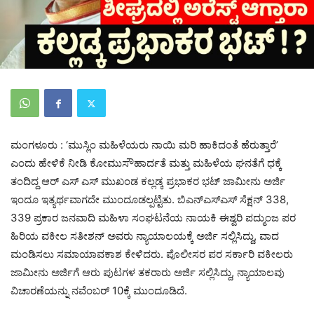
ಮಂಗಳೂರು : ‘ಮುಸ್ಲಿಂ ಮಹಿಳೆಯರು ನಾಯಿ ಮರಿ ಹಾಕಿದಂತೆ ಹೆರುತ್ತಾರೆ’
ಎಂದು ಹೇಳಿಕೆ ನೀಡಿ ಕೋಮುಸೌಹಾರ್ದತೆ ಮತ್ತು ಮಹಿಳೆಯ ಘನತೆಗೆ ಧಕ್ಕೆ
ತಂದಿದ್ದ ಆರ್ ಎಸ್ ಎಸ್ ಮುಖಂಡ ಕಲ್ಲಡ್ಕ ಪ್ರಭಾಕರ ಭಟ್ ಜಾಮೀನು ಅರ್ಜಿ
ಇಂದೂ ಇತ್ಯರ್ಥವಾಗದೇ ಮುಂದೂಡಲ್ಪಟ್ಟಿತು. ಬಿಎನ್‌ಎಸ್‌ಎಸ್‌ ಸೆಕ್ಷನ್ 338,
339 ಪ್ರಕಾರ ಜನವಾದಿ ಮಹಿಳಾ ಸಂಘಟನೆಯ ನಾಯಕಿ ಈಶ್ವರಿ ಪದ್ಮುಂಜ ಪರ
ಹಿರಿಯ ವಕೀಲ ಸತೀಶನ್ ಅವರು ನ್ಯಾಯಾಲಯಕ್ಕೆ ಅರ್ಜಿ ಸಲ್ಲಿಸಿದ್ದು, ವಾದ
ಮಂಡಿಸಲು ಸಮಾಯಾವಕಾಶ ಕೇಳಿದರು. ಪೊಲೀಸರ ಪರ ಸರ್ಕಾರಿ ವಕೀಲರು
ಜಾಮೀನು ಅರ್ಜಿಗೆ ಆರು ಪುಟಗಳ ತಕರಾರು ಅರ್ಜಿ ಸಲ್ಲಿಸಿದ್ದು, ನ್ಯಾಯಾಲವು
ವಿಚಾರಣೆಯನ್ನು ನವೆಂಬರ್ 10ಕ್ಕೆ ಮುಂದೂಡಿದೆ.