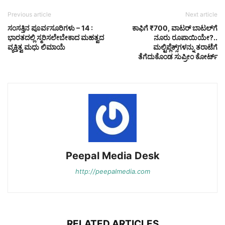
Previous article
Next article
ಸಂಸತ್ತಿನ ಪೂರ್ವಸೂರಿಗಳು – 14 :
ಕಾಫಿಗೆ ₹700, ವಾಟರ್ ಬಾಟಲ್‌ಗೆ
ಭಾರತದಲ್ಲಿ ಸ್ಮರಿಸಲೇಬೇಕಾದ ಮಹತ್ವದ
ನೂರು ರೂಪಾಯಿಯೇ?..
ವ್ಯಕ್ತಿತ್ವ ಮಧು ಲಿಮಾಯೆ
ಮಲ್ಟಿಪ್ಲೆಕ್ಸ್‌ಗಳನ್ನು ತರಾಟೆಗೆ
ತೆಗೆದುಕೊಂಡ ಸುಪ್ರೀಂ ಕೋರ್ಟ್
Peepal Media Desk
http://peepalmedia.com
RELATED ARTICLES