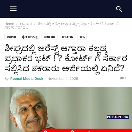
Home
ಅಪರಾಧ
ಶೀಘ್ರದಲ್ಲಿ ಅರೆಸ್ಟ್ ಆಗ್ತಾರಾ ಕಲ್ಲಡ್ಕ ಪ್ರಭಾಕರ ಭಟ್ ! ? ಕೋರ್ಟ್ ಗೆ
ಸರ್ಕಾರ ಸಲ್ಲಿಸಿದ...
ಅಪರಾಧ
ಬ್ರೇಕಿಂಗ್ ಸುದ್ದಿ
ಮೀಡಿಯಾ
ರಾಜಕೀಯ
ರಾಜ್ಯ
ಶೀಘ್ರದಲ್ಲಿ ಅರೆಸ್ಟ್ ಆಗ್ತಾರಾ ಕಲ್ಲಡ್ಕ
ಪ್ರಭಾಕರ ಭಟ್ ! ? ಕೋರ್ಟ್ ಗೆ ಸರ್ಕಾರ
ಸಲ್ಲಿಸಿದ ತಕರಾರು ಅರ್ಜಿಯಲ್ಲಿ ಏನಿದೆ?
0
By
Peepal Media Desk
-
November 4, 2025