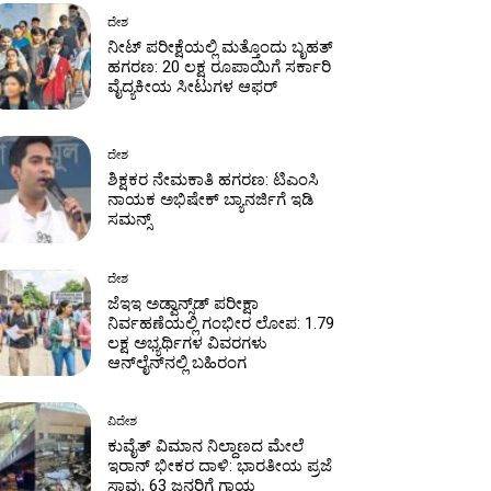
ದೇಶ
ನೀಟ್ ಪರೀಕ್ಷೆಯಲ್ಲಿ ಮತ್ತೊಂದು ಬೃಹತ್
ಹಗರಣ: 20 ಲಕ್ಷ ರೂಪಾಯಿಗೆ ಸರ್ಕಾರಿ
ವೈದ್ಯಕೀಯ ಸೀಟುಗಳ ಆಫರ್
ದೇಶ
ಶಿಕ್ಷಕರ ನೇಮಕಾತಿ ಹಗರಣ: ಟಿಎಂಸಿ
ನಾಯಕ ಅಭಿಷೇಕ್ ಬ್ಯಾನರ್ಜಿಗೆ ಇಡಿ
ಸಮನ್ಸ್
ದೇಶ
ಜೆಇಇ ಅಡ್ವಾನ್ಸ್‌ಡ್ ಪರೀಕ್ಷಾ
ನಿರ್ವಹಣೆಯಲ್ಲಿ ಗಂಭೀರ ಲೋಪ: 1.79
ಲಕ್ಷ ಅಭ್ಯರ್ಥಿಗಳ ವಿವರಗಳು
ಆನ್‌ಲೈನ್‌ನಲ್ಲಿ ಬಹಿರಂಗ
ವಿದೇಶ
ಕುವೈತ್ ವಿಮಾನ ನಿಲ್ದಾಣದ ಮೇಲೆ
ಇರಾನ್ ಭೀಕರ ದಾಳಿ: ಭಾರತೀಯ ಪ್ರಜೆ
ಸಾವು, 63 ಜನರಿಗೆ ಗಾಯ