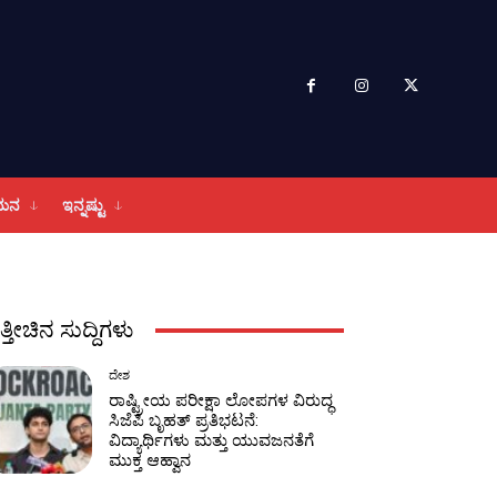
ಮನ
ಇನ್ನಷ್ಟು
ತ್ತೀಚಿನ ಸುದ್ದಿಗಳು
ದೇಶ
ರಾಷ್ಟ್ರೀಯ ಪರೀಕ್ಷಾ ಲೋಪಗಳ ವಿರುದ್ಧ
ಸಿಜೆಪಿ ಬೃಹತ್ ಪ್ರತಿಭಟನೆ:
ವಿದ್ಯಾರ್ಥಿಗಳು ಮತ್ತು ಯುವಜನತೆಗೆ
ಮುಕ್ತ ಆಹ್ವಾನ