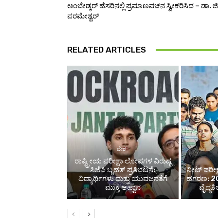
ಅಂಬೇಡ್ಕರ್ ಹೆಸರಿನಲ್ಲಿ ಪ್ರಮಾಣವಚನ ಸ್ವೀಕರಿಸಿದ – ಡಾ. ಜಿ
ಪರಮೇಶ್ವರ್
RELATED ARTICLES
ದೇಶ
ರಾಷ್ಟ್ರೀಯ ಪರೀಕ್ಷಾ ಲೋಪಗಳ ವಿರುದ್ಧ
ಸಿಜೆಪಿ ಬೃಹತ್ ಪ್ರತಿಭಟನೆ:
ನೀಟ್ ಪರೀಕ್
ವಿದ್ಯಾರ್ಥಿಗಳು ಮತ್ತು ಯುವಜನತೆಗೆ
ಹಗರಣ: 20 
ಮುಕ್ತ ಆಹ್ವಾನ
ವೈದ್ಯ