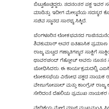
ಬಿಟ್ಟುಕೊಟ್ಟಿದ್ದರು. ತದನಂತರ ಪಕ್ಷ ಇವರ ಸ
ಮಾಡಿತ್ತು. ಇದೀಗ ಮೇಲ್ಮನೆಯ ಸದಸ್ಯರ 
ಸಚಿವ ಸ್ಥಾನದ ಸಾರಥ್ಯ ಸಿಕ್ಕಿದೆ.
ಬೆಂಗಳೂರಿನ ಲೋಕಭವನದ ಗಾಜಿನಮನೆಯಲ್ಲಿ
ಶಿವಕುಮಾರ್ ಅವರ ಐತಿಹಾಸಿಕ ಪ್ರಮಾಣ ವ
ರಾಜ್ಯ ಮಟ್ಟದ ಗಣ್ಯಾತಿಗಣ್ಯರ ಸಾಕ್ಷಿಗೆ ಸ
ಥಾವರಚಂದ್ ಗೆಹ್ಲೋಟ್ ಅವರು ನೂತನ ಸಿ
ಬೋಧಿಸಿದರು. ಈ ಕಾರ್ಯಕ್ರಮದಲ್ಲಿ, ಎಐಸಿಸಿ 
ಲೋಕಸಭೆಯ ವಿರೋಧ ಪಕ್ಷದ ನಾಯಕ ರಾಹುಲ್
ವೇಣುಗೋಪಾಲ್‌ ಮತ್ತು ಕಾಂಗ್ರೆಸ್‌ ರಾಜ್
ಸೇರಿದಂತೆ ದೆಹಲಿಯ ಪ್ರಮುಖ ನಾಯಕರ ದಂ
ವೇದಿಕೆಯ ಮೇಲೆ ಮಾಜಿ ಮುಖ್ಯಮಂತ್ರಿ ಸಿ