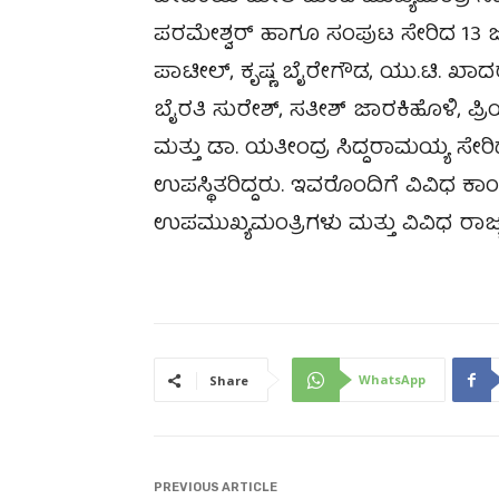
ಪರಮೇಶ್ವರ್ ಹಾಗೂ ಸಂಪುಟ ಸೇರಿದ 13 ಜ
ಪಾಟೀಲ್, ಕೃಷ್ಣ ಬೈರೇಗೌಡ, ಯು.ಟಿ. ಖಾದರ
ಬೈರತಿ ಸುರೇಶ್, ಸತೀಶ್ ಜಾರಕಿಹೊಳಿ, ಪ್ರಿಯ
ಮತ್ತು ಡಾ. ಯತೀಂದ್ರ ಸಿದ್ದರಾಮಯ್ಯ ಸೇ
ಉಪಸ್ಥಿತರಿದ್ದರು. ಇವರೊಂದಿಗೆ ವಿವಿಧ ಕಾ
ಉಪಮುಖ್ಯಮಂತ್ರಿಗಳು ಮತ್ತು ವಿವಿಧ ರಾಜ್ಯ
WhatsApp
Share
PREVIOUS ARTICLE