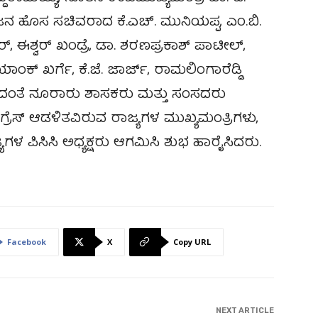
ನ ಹೊಸ ಸಚಿವರಾದ ಕೆ.ಎಚ್. ಮುನಿಯಪ್ಪ, ಎಂ.ಬಿ.
್, ಈಶ್ವರ್ ಖಂಡ್ರೆ, ಡಾ. ಶರಣಪ್ರಕಾಶ್ ಪಾಟೀಲ್,
ಾಂಕ್ ಖರ್ಗೆ, ಕೆ.ಜೆ. ಜಾರ್ಜ್, ರಾಮಲಿಂಗಾರೆಡ್ಡಿ
ರಿದಂತೆ ನೂರಾರು ಶಾಸಕರು ಮತ್ತು ಸಂಸದರು
ಂಗ್ರೆಸ್ ಆಡಳಿತವಿರುವ ರಾಜ್ಯಗಳ ಮುಖ್ಯಮಂತ್ರಿಗಳು,
ಗಳ ಪಿಸಿಸಿ ಅಧ್ಯಕ್ಷರು ಆಗಮಿಸಿ ಶುಭ ಹಾರೈಸಿದರು.
Facebook
X
Copy URL
NEXT ARTICLE