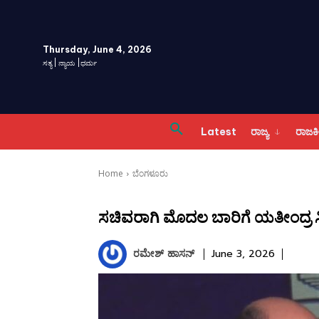
Thursday, June 4, 2026
ಸತ್ಯ | ನ್ಯಾಯ |ಧರ್ಮ
Latest
ರಾಜ್ಯ
ರಾಜ
Home
ಬೆಂಗಳೂರು
ಸಚಿವರಾಗಿ ಮೊದಲ ಬಾರಿಗೆ ಯತೀಂದ್ರ ಸ
ರಮೇಶ್‌ ಹಾಸನ್‌
June 3, 2026