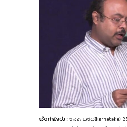
ಬೆಂಗಳೂರು :
ಕರ್ನಾಟಕದ(karnataka) 25