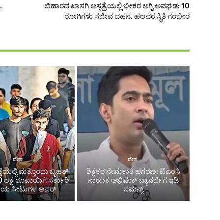
.
ಬಿಹಾರದ ಖಾಸಗಿ ಆಸ್ಪತ್ರೆಯಲ್ಲಿ ಭೀಕರ ಅಗ್ನಿ ಅವಘಡ: 10
ರೋಗಿಗಳು ಸಜೀವ ದಹನ, ಹಲವರ ಸ್ಥಿತಿ ಗಂಭೀರ
ದೇಶ
ದೇಶ
ಷೆಯಲ್ಲಿ ಮತ್ತೊಂದು ಬೃಹತ್
ಶಿಕ್ಷಕರ ನೇಮಕಾತಿ ಹಗರಣ: ಟಿಎಂಸಿ
ಲಕ್ಷ ರೂಪಾಯಿಗೆ ಸರ್ಕಾರಿ
ನಾಯಕ ಅಭಿಷೇಕ್ ಬ್ಯಾನರ್ಜಿಗೆ ಇಡಿ
ಕೀಯ ಸೀಟುಗಳ ಆಫರ್
ಸಮನ್ಸ್