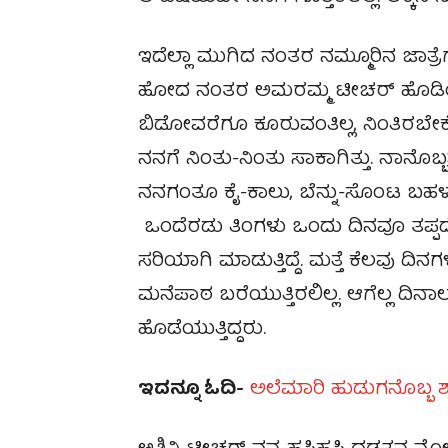
ಇದೆಲ್ಲಾ ಮುಗಿದ ನಂತರ ನಮ್ಮೂರಿನ ಜಾತ್ರೆಗ
ಹೋದ ನಂತರ ಅಮರಮ್ಮ ಟೀಚರ್ ಹೊಡಿಯಲಿಲ್ಲ.
ಬಿಡೋವರೆಗೂ ಕೂರುವಂತಿಲ್ಲ, ನಿಂತಿರಬೇಕೆಂ
ನನಗೆ ನಿಂತು-ನಿಂತು ಸಾಕಾಗಿತ್ತು. ನಾನೊಬ್ಬನ
ನನಗಂತೂ ಕೈ-ಕಾಲು, ಬೆನ್ನು-ಸೊಂಟ ಬಹಳ ನ
ಒಂದೆರಡು ತಿಂಗಳು ಒಂದು ದಿನವೂ ತಪ್ಪದ
ಸರಿಯಾಗಿ ಮಾಡುತ್ತಿದ್ದೆ. ಮತ್ತೆ ಕೆಲವು ದಿ
ಮನೆಪಾಠ ಬರೆಯುತ್ತಿರಲಿಲ್ಲ. ಆಗೆಲ್ಲ ದಿನ
ಹೊಡೆಯುತ್ತಿದ್ದರು.
ಇದನ್ನೂ ಓದಿ-
ಅಲೆಮಾರಿ ಹುಡುಗನೊಬ್ಬ ಶ