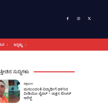
ಮನ
ಇನ್ನಷ್ಟು
ತ್ತೀಚಿನ ಸುದ್ದಿಗಳು
ಚಿತ್ರದುರ್ಗ
ಮನಬಂದಂತೆ ವಿದ್ಯಾರ್ಥಿಗೆ ಥಳಿಸಿದ
ವೀಡಿಯೋ ವೈರಲ್‌ – ರಾಕ್ಷಸ ಟೀಚರ್
ಅರೆಸ್ಟ್