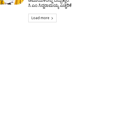
ಅಮಾಯಕರನ್ನು ದಬ್ಬುತ್ತಾರೆ:
ಸಿ.ಎಂ.ಸಿದ್ದರಾಮಯ್ಯ ಎಚ್ಚರಿಕೆ
Load more