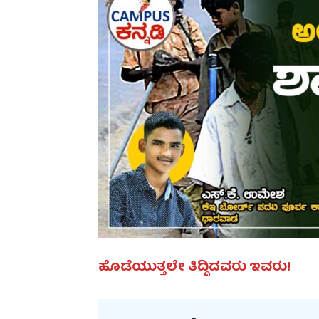
ಹೊಡೆಯುತ್ತಲೇ ತಿದ್ದಿದವರು ಇವರು!