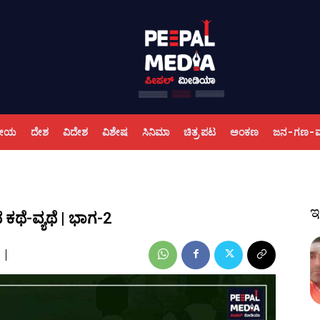
ಕೀಯ
ದೇಶ
ವಿದೇಶ
ವಿಶೇಷ
ಸಿನಿಮಾ
ಚಿತ್ರ ಪಟ
ಅಂಕಣ
ಜನ-ಗಣ-
ಇ
ಥೆ-ವ್ಯಥೆ | ಭಾಗ-2