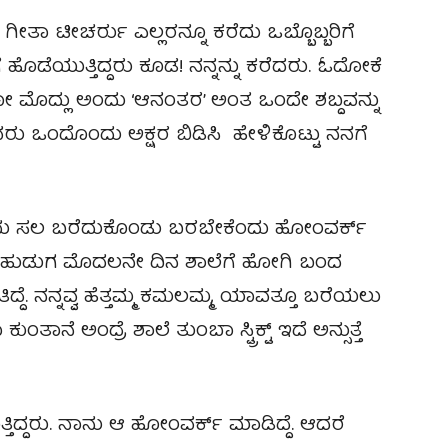
ಗೀತಾ ಟೀಚರ್ರು ಎಲ್ಲರನ್ನೂ ಕರೆದು ಒಬ್ಬೊಬ್ಬರಿಗೆ
ೆ ಹೊಡೆಯುತ್ತಿದ್ದರು ಕೂಡ! ನನ್ನನ್ನು ಕರೆದರು. ಓದೋಕೆ
ೋ ಮೊದ್ಲು ಅಂದು ‘ಆನಂತರ’ ಅಂತ ಒಂದೇ ಶಬ್ದವನ್ನು
ು ಒಂದೊಂದು ಅಕ್ಷರ ಬಿಡಿಸಿ ಹೇಳಿಕೊಟ್ಟು ನನಗೆ
ಐದು ಸಲ ಬರೆದುಕೊಂಡು ಬರಬೇಕೆಂದು ಹೋಂವರ್ಕ್
ದ ಹುಡುಗ ಮೊದಲನೇ ದಿನ ಶಾಲೆಗೆ ಹೋಗಿ ಬಂದ
ತಿದ್ದೆ. ನನ್ನವ್ವ ಹೆತ್ತಮ್ಮ ಕಮಲಮ್ಮ, ಯಾವತ್ತೂ ಬರೆಯಲು
ತಾನೆ ಅಂದ್ರೆ ಶಾಲೆ ತುಂಬಾ ಸ್ಟ್ರಿಕ್ಟ್ ಇದೆ ಅನ್ಸುತ್ತೆ
ಡುತ್ತಿದ್ದರು. ನಾನು ಆ ಹೋಂವರ್ಕ್ ಮಾಡಿದ್ದೆ. ಆದರೆ