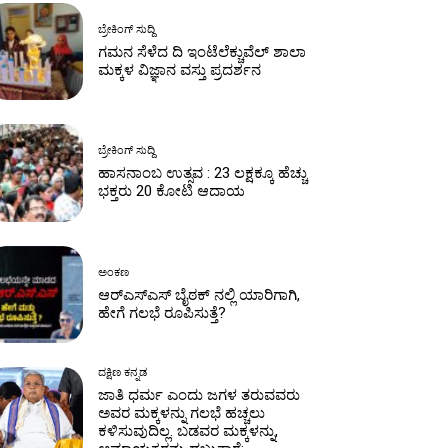
ಬ್ರೇಕಿಂಗ್ ಸುದ್ದಿ
ಗಮನ ಸೆಳೆದ ದಿ ಇಂಟೆಲೆಕ್ಚುವೆಲ್ ಶಾಲಾ
ಮಕ್ಕಳ ವಿಜ್ಞಾನ ವಸ್ತು ಪ್ರದರ್ಶನ
ಬ್ರೇಕಿಂಗ್ ಸುದ್ದಿ
ಹಾಸನಾಂಬ ಉತ್ಸವ : 23 ಲಕ್ಷಕ್ಕೂ ಹೆಚ್ಚು
ಭಕ್ತರು 20 ಕೋಟಿ ಆದಾಯ
ಅಂಕಣ
ಆರ್‌ಎಸ್‌ಎಸ್ ಬೈಠಕ್ ನಲ್ಲಿ ಯಾರಿಗಾಗಿ,
ಹೇಗೆ ಗಲಭೆ ರೂಪಿಸುತ್ತೆ?
ದಕ್ಷಿಣ ಕನ್ನಡ
ಜಾತಿ ಧರ್ಮ ಎಂದು ಜಗಳ ತರುವವರು
ಅವರ ಮಕ್ಕಳನ್ನು ಗಲಭೆ ಹಚ್ಚಲು
ಕಳಿಸುವುದಿಲ್ಲ. ಬಡವರ ಮಕ್ಕಳನ್ನು,