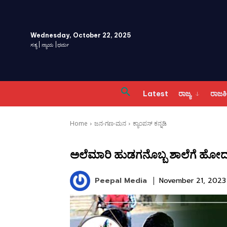
Wednesday, October 22, 2025
ಸತ್ಯ | ನ್ಯಾಯ |ಧರ್ಮ
Latest
ರಾಜ್ಯ
ರಾಜ
Home
ಜನ-ಗಣ-ಮನ
ಕ್ಯಾಂಪಸ್ ಕನ್ನಡಿ
ಅಲೆಮಾರಿ ಹುಡಗನೊಬ್ಬ ಶಾಲೆಗೆ ಹೋದ ಕ
Peepal Media
November 21, 2023