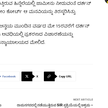
ತಿರುವ ಹಿನ್ನೆಲೆಯಲ್ಲಿ ಜಾಮೀನು ನೀಡುವಂತೆ ದರ್ಶನ್
ಂ ಕೋರ್ಟ್ ಆ ಮನವಿಯನ್ನು ತಿರಸ್ಕರಿಸಿತ್ತು.
 ಅನ್ವಯ ಮುಂದಿನ ವರ್ಷದ ಮೇ 15ರವರೆಗೆ ದರ್ಶನ್
 ಈ ಅವಧಿಯಲ್ಲಿ ಪ್ರಕರಣದ ವಿಚಾರಣೆಯನ್ನು
ಾ ನ್ಯಾಯಾಲಯದ ಮೇಲಿದೆ.
Facebook
X
Copy URL
NEXT ARTICLE
ಟಾ
ರಾಮನಗರದಲ್ಲಿ ನಡೆಯುತ್ತಿರುವ SIR ಪ್ರಕ್ರಿಯೆಯಲ್ಲಿ ಅಕ್ರಮ –