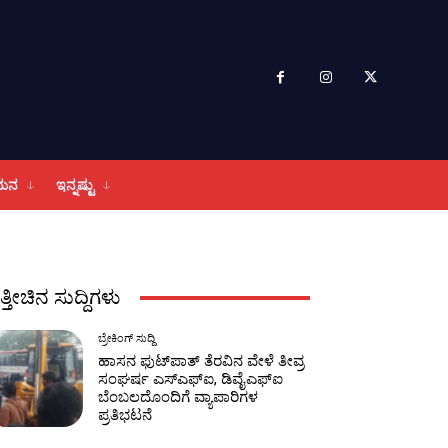
ಮನ
ಇನ್ನಷ್ಟು
ತ್ತೀಚಿನ ಸುದ್ದಿಗಳು
ಬ್ರೇಕಿಂಗ್ ಸುದ್ದಿ
ಹಾಸನ ಫುಟ್‌ಪಾತ್ ತೆರವಿನ ವೇಳೆ ತೀವ್ರ
ಸಂಘರ್ಷ ಎಸ್‌ಎಫ್‌ಐ, ಡಿವೈಎಫ್‌ಐ
ಬೆಂಬಲದೊಂದಿಗೆ ವ್ಯಾಪಾರಿಗಳ
ಪ್ರತಿಭಟನೆ