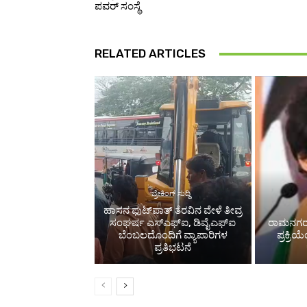
ಪವರ್ ಸಂಸ್ಥೆ
RELATED ARTICLES
ಬ್ರೇಕಿಂಗ್ ಸುದ್ದಿ
ಹಾಸನ ಫುಟ್‌ಪಾತ್ ತೆರವಿನ ವೇಳೆ ತೀವ್ರ
ಸಂಘರ್ಷ ಎಸ್‌ಎಫ್‌ಐ, ಡಿವೈಎಫ್‌ಐ
ರಾಮನಗರದಲ
ಬೆಂಬಲದೊಂದಿಗೆ ವ್ಯಾಪಾರಿಗಳ
ಪ್ರಕ್ರಿ
ಪ್ರತಿಭಟನೆ