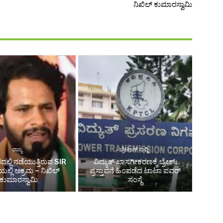
ನಿಖಿಲ್ ಕುಮಾರಸ್ವಾಮಿ
ರಾಜ್ಯ
ಬ್ರೇಕಿಂಗ್ ಸುದ್ದಿ
್ಲಿ ನಡೆಯುತ್ತಿರುವ SIR
ವಿದ್ಯುತ್ ಖಾಸಗೀಕರಣಕ್ಕೆ ಬ್ರೇಕ್:
ಯೆಯಲ್ಲಿ ಅಕ್ರಮ – ನಿಖಿಲ್
ಪ್ರಸ್ತಾವನೆ ಹಿಂಪಡೆದ ಟಾಟಾ ಪವರ್
ಕುಮಾರಸ್ವಾಮಿ
ಸಂಸ್ಥೆ