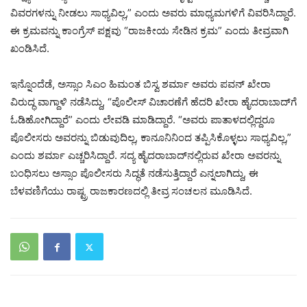
ವಿವರಗಳನ್ನು ನೀಡಲು ಸಾಧ್ಯವಿಲ್ಲ,” ಎಂದು ಅವರು ಮಾಧ್ಯಮಗಳಿಗೆ ವಿವರಿಸಿದ್ದಾರೆ.
ಈ ಕ್ರಮವನ್ನು ಕಾಂಗ್ರೆಸ್ ಪಕ್ಷವು “ರಾಜಕೀಯ ಸೇಡಿನ ಕ್ರಮ” ಎಂದು ತೀವ್ರವಾಗಿ
ಖಂಡಿಸಿದೆ.
ಇನ್ನೊಂದೆಡೆ, ಅಸ್ಸಾಂ ಸಿಎಂ ಹಿಮಂತ ಬಿಸ್ವ ಶರ್ಮಾ ಅವರು ಪವನ್ ಖೇರಾ
ವಿರುದ್ಧ ವಾಗ್ದಾಳಿ ನಡೆಸಿದ್ದು, “ಪೊಲೀಸ್ ವಿಚಾರಣೆಗೆ ಹೆದರಿ ಖೇರಾ ಹೈದರಾಬಾದ್‌ಗೆ
ಓಡಿಹೋಗಿದ್ದಾರೆ” ಎಂದು ಲೇವಡಿ ಮಾಡಿದ್ದಾರೆ. “ಅವರು ಪಾತಾಳದಲ್ಲಿದ್ದರೂ
ಪೊಲೀಸರು ಅವರನ್ನು ಬಿಡುವುದಿಲ್ಲ, ಕಾನೂನಿನಿಂದ ತಪ್ಪಿಸಿಕೊಳ್ಳಲು ಸಾಧ್ಯವಿಲ್ಲ,”
ಎಂದು ಶರ್ಮಾ ಎಚ್ಚರಿಸಿದ್ದಾರೆ. ಸದ್ಯ ಹೈದರಾಬಾದ್‌ನಲ್ಲಿರುವ ಖೇರಾ ಅವರನ್ನು
ಬಂಧಿಸಲು ಅಸ್ಸಾಂ ಪೊಲೀಸರು ಸಿದ್ಧತೆ ನಡೆಸುತ್ತಿದ್ದಾರೆ ಎನ್ನಲಾಗಿದ್ದು, ಈ
ಬೆಳವಣಿಗೆಯು ರಾಷ್ಟ್ರ ರಾಜಕಾರಣದಲ್ಲಿ ತೀವ್ರ ಸಂಚಲನ ಮೂಡಿಸಿದೆ.