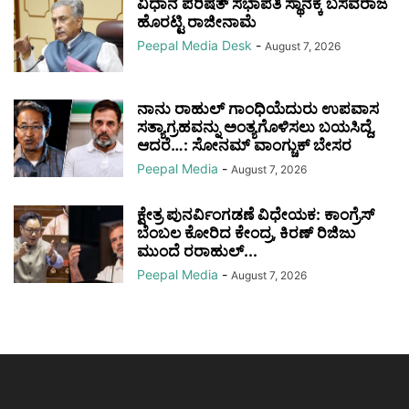
ವಿಧಾನ ಪರಿಷತ್ ಸಭಾಪತಿ ಸ್ಥಾನಕ್ಕೆ ಬಸವರಾಜ
ಹೊರಟ್ಟಿ ರಾಜೀನಾಮೆ
Peepal Media Desk
-
August 7, 2026
ನಾನು ರಾಹುಲ್ ಗಾಂಧಿಯೆದುರು ಉಪವಾಸ
ಸತ್ಯಾಗ್ರಹವನ್ನು ಅಂತ್ಯಗೊಳಿಸಲು ಬಯಸಿದ್ದೆ,
ಆದರೆ…: ಸೋನಮ್ ವಾಂಗ್ಚುಕ್ ಬೇಸರ
Peepal Media
-
August 7, 2026
ಕ್ಷೇತ್ರ ಪುನರ್ವಿಂಗಡಣೆ ವಿಧೇಯಕ: ಕಾಂಗ್ರೆಸ್
ಬೆಂಬಲ ಕೋರಿದ ಕೇಂದ್ರ, ಕಿರಣ್ ರಿಜಿಜು
ಮುಂದೆ ರರಾಹುಲ್...
Peepal Media
-
August 7, 2026