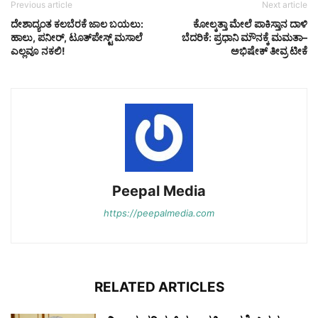
Previous article
Next article
ದೇಶಾದ್ಯಂತ ಕಲಬೆರಕೆ ಜಾಲ ಬಯಲು:
ಕೋಲ್ಕತ್ತಾ ಮೇಲೆ ಪಾಕಿಸ್ತಾನ ದಾಳಿ
ಹಾಲು, ಪನೀರ್‌, ಟೂತ್‌ಪೇಸ್ಟ್‌ ಮಸಾಲೆ
ಬೆದರಿಕೆ: ಪ್ರಧಾನಿ ಮೌನಕ್ಕೆ ಮಮತಾ–
ಎಲ್ಲವೂ ನಕಲಿ!
ಅಭಿಷೇಕ್ ತೀವ್ರ ಟೀಕೆ
Peepal Media
https://peepalmedia.com
RELATED ARTICLES