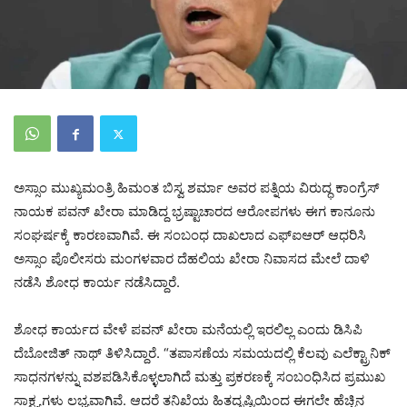
ಅಸ್ಸಾಂ ಮುಖ್ಯಮಂತ್ರಿ ಹಿಮಂತ ಬಿಸ್ವ ಶರ್ಮಾ ಅವರ ಪತ್ನಿಯ ವಿರುದ್ಧ ಕಾಂಗ್ರೆಸ್
ನಾಯಕ ಪವನ್ ಖೇರಾ ಮಾಡಿದ್ದ ಭ್ರಷ್ಟಾಚಾರದ ಆರೋಪಗಳು ಈಗ ಕಾನೂನು
ಸಂಘರ್ಷಕ್ಕೆ ಕಾರಣವಾಗಿವೆ. ಈ ಸಂಬಂಧ ದಾಖಲಾದ ಎಫ್‌ಐಆರ್ ಆಧರಿಸಿ
ಅಸ್ಸಾಂ ಪೊಲೀಸರು ಮಂಗಳವಾರ ದೆಹಲಿಯ ಖೇರಾ ನಿವಾಸದ ಮೇಲೆ ದಾಳಿ
ನಡೆಸಿ ಶೋಧ ಕಾರ್ಯ ನಡೆಸಿದ್ದಾರೆ.
ಶೋಧ ಕಾರ್ಯದ ವೇಳೆ ಪವನ್ ಖೇರಾ ಮನೆಯಲ್ಲಿ ಇರಲಿಲ್ಲ ಎಂದು ಡಿಸಿಪಿ
ದೆಬೋಜಿತ್ ನಾಥ್ ತಿಳಿಸಿದ್ದಾರೆ. “ತಪಾಸಣೆಯ ಸಮಯದಲ್ಲಿ ಕೆಲವು ಎಲೆಕ್ಟ್ರಾನಿಕ್
ಸಾಧನಗಳನ್ನು ವಶಪಡಿಸಿಕೊಳ್ಳಲಾಗಿದೆ ಮತ್ತು ಪ್ರಕರಣಕ್ಕೆ ಸಂಬಂಧಿಸಿದ ಪ್ರಮುಖ
ಸಾಕ್ಷ್ಯಗಳು ಲಭ್ಯವಾಗಿವೆ. ಆದರೆ ತನಿಖೆಯ ಹಿತದೃಷ್ಟಿಯಿಂದ ಈಗಲೇ ಹೆಚ್ಚಿನ