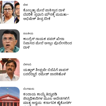
ದೇಶ
ಕೋಲ್ಕತ್ತಾ ಮೇಲೆ ಪಾಕಿಸ್ತಾನ ದಾಳಿ
ಬೆದರಿಕೆ: ಪ್ರಧಾನಿ ಮೌನಕ್ಕೆ ಮಮತಾ–
ಅಭಿಷೇಕ್ ತೀವ್ರ ಟೀಕೆ
ರಾಜಕೀಯ
ಕಾಂಗ್ರೆಸ್‌ ನಾಯಕ ಪವನ್ ಖೇರಾ
ನಿವಾಸದ ಮೇಲೆ ಅಸ್ಸಾಂ ಪೊಲೀಸರಿಂದ
ದಾಳಿ
ಬೆಳಗಾವಿ
ಯತ್ನಾಳ್ ಶೀಘ್ರವೇ ಬಿಜೆಪಿಗೆ ವಾಪಸ್
ಬರಲಿದ್ದಾರೆ: ರಮೇಶ್ ಜಾರಕಿಹೊಳಿ
ಬೆಂಗಳೂರು
ಕಂದಾಯ ಕಾಯ್ದೆ ತಿದ್ದುಪಡಿ
ಜಿಲ್ಲಾಧಿಕಾರಿಗಳ ಮೂಲ ಆದೇಶಗಳಿಗೆ
ಮಾತ್ರ ಅನ್ವಯ: ಕರ್ನಾಟಕ ಹೈಕೋರ್ಟ್