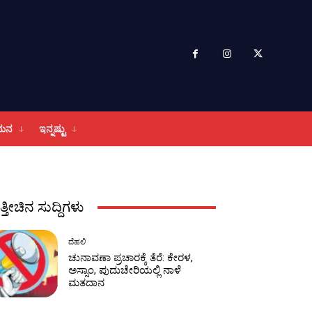
ಮನ
ಇನ್ನಷ್ಟು
ತ್ತೀಚಿನ ಸುದ್ದಿಗಳು
ದೆಹಲಿ
ಚುನಾವಣಾ ಪ್ರಚಾರಕ್ಕೆ ತೆರೆ: ಕೇರಳ,
ಅಸ್ಸಾಂ, ಪುದುಚೇರಿಯಲ್ಲಿ ನಾಳೆ
ಮತದಾನ