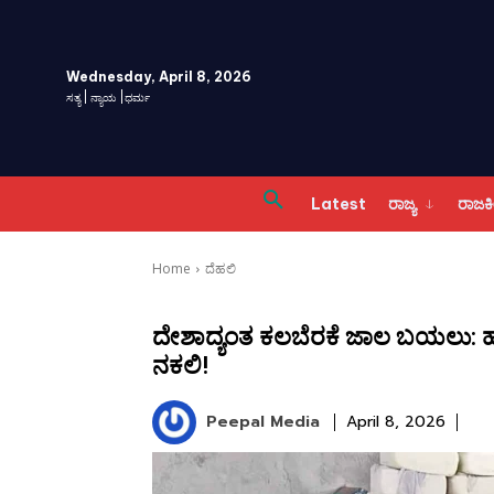
Wednesday, April 8, 2026
ಸತ್ಯ | ನ್ಯಾಯ |ಧರ್ಮ
Latest
ರಾಜ್ಯ
ರಾಜ
Home
ದೆಹಲಿ
ದೇಶಾದ್ಯಂತ ಕಲಬೆರಕೆ ಜಾಲ ಬಯಲು: ಹಾಲ
ನಕಲಿ!
Peepal Media
April 8, 2026