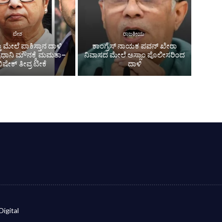
ದೇಶ
ರಾಜಕೀಯ
ಾ ಮೇಲೆ ಪಾಕಿಸ್ತಾನ ದಾಳಿ
ಕಾಂಗ್ರೆಸ್‌ ನಾಯಕ ಪವನ್ ಖೇರಾ
ಪ್ರಧಾನಿ ಮೌನಕ್ಕೆ ಮಮತಾ–
ನಿವಾಸದ ಮೇಲೆ ಅಸ್ಸಾಂ ಪೊಲೀಸರಿಂದ
ಿಷೇಕ್ ತೀವ್ರ ಟೀಕೆ
ದಾಳಿ
Digital