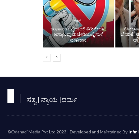
ದೆಹಲಿ
ಚುನಾವಣಾ ಪ್ರಚಾರಕ್ಕೆ ತೆರೆ: ಕೇರಳ,
ಕೋಲ್ಕತ್ತ
ಅಸ್ಸಾಂ, ಪುದುಚೇರಿಯಲ್ಲಿ ನಾಳೆ
ಬೆದರಿಕೆ: 
ಮತದಾನ
ಅಭ
ಸತ್ಯ | ನ್ಯಾಯ |ಧರ್ಮ
©Odanadi Media Pvt Ltd 2023 | Developed and Maintained By
Infin 