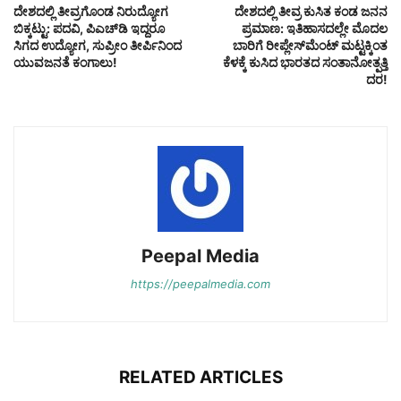
ದೇಶದಲ್ಲಿ ತೀವ್ರಗೊಂಡ ನಿರುದ್ಯೋಗ
ದೇಶದಲ್ಲಿ ತೀವ್ರ ಕುಸಿತ ಕಂಡ ಜನನ
ಬಿಕ್ಕಟ್ಟು: ಪದವಿ, ಪಿಎಚ್‌ಡಿ ಇದ್ದರೂ
ಪ್ರಮಾಣ: ಇತಿಹಾಸದಲ್ಲೇ ಮೊದಲ
ಸಿಗದ ಉದ್ಯೋಗ, ಸುಪ್ರೀಂ ತೀರ್ಪಿನಿಂದ
ಬಾರಿಗೆ ರೀಪ್ಲೇಸ್‌ಮೆಂಟ್ ಮಟ್ಟಕ್ಕಿಂತ
ಯುವಜನತೆ ಕಂಗಾಲು!
ಕೆಳಕ್ಕೆ ಕುಸಿದ ಭಾರತದ ಸಂತಾನೋತ್ಪತ್ತಿ
ದರ!
Peepal Media
https://peepalmedia.com
RELATED ARTICLES