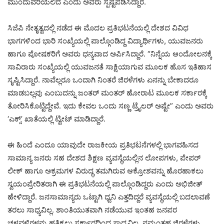
ಮುಂದುವರಿಯಲಿದೆ ಎಂದು ಅವರು ಸ್ಪಷ್ಟಪಡಿಸಿದ್ದಾರೆ.
ಸಿಜೆಪಿ ನೇತೃತ್ವದಲ್ಲಿ ನಡೆದ ಈ ಮೊದಲ ಪ್ರತಿಭಟನೆಯಲ್ಲಿ ದೇಶದ ವಿವಿಧ
ಭಾಗಗಳಿಂದ ಭಾರಿ ಸಂಖ್ಯೆಯಲ್ಲಿ ಪಾಲ್ಗೊಂಡಿದ್ದ ವಿದ್ಯಾರ್ಥಿಗಳು, ಯುವಜನರು
ಹಾಗೂ ಪೋಷಕರಿಗೆ ಅವರು ಧನ್ಯವಾದ ಅರ್ಪಿಸಿದ್ದಾರೆ. “ನಿನ್ನೆಯ ಆಂದೋಲನಕ್ಕೆ
ಸಾವಿರಾರು ಸಂಖ್ಯೆಯಲ್ಲಿ ಯುವಜನತೆ ಸಾಕ್ಷಿಯಾಗುವ ಮೂಲಕ ಹೊಸ ಇತಿಹಾಸ
ಸೃಷ್ಟಿಸಿದ್ದಾರೆ. ನಾವೆಲ್ಲರೂ ಒಂದಾಗಿ ನಿಂತರೆ ಜಿರಳೆಗಳು ಏನನ್ನು ಬೇಕಾದರೂ
ಮಾಡಬಲ್ಲವು ಎಂಬುದನ್ನು ಜಂತರ್ ಮಂತರ್ ಹೋರಾಟ ಮೂಲಕ ಸರ್ಕಾರಕ್ಕೆ
ತೋರಿಸಿಕೊಟ್ಟಿದ್ದೇವೆ. ಇದು ಕೇವಲ ಒಂದು ಸಣ್ಣ ಟ್ರೈಲರ್ ಅಷ್ಟೇ” ಎಂದು ಅವರು
‘ಎಕ್ಸ್’ ಖಾತೆಯಲ್ಲಿ ಟ್ವೀಟ್ ಮಾಡಿದ್ದಾರೆ.
ಈ ಹಿಂದೆ ಎಂದೂ ಯಾವುದೇ ರಾಜಕೀಯ ಪ್ರತಿಭಟನೆಗಳಲ್ಲಿ ಭಾಗವಹಿಸದ
ಸಾಮಾನ್ಯ ಜನರು ಸಹ ದೇಶದ ಶಿಕ್ಷಣ ವ್ಯವಸ್ಥೆಯಲ್ಲಿನ ಲೋಪಗಳು, ಪೇಪರ್
ಲೀಕ್ ಹಾಗೂ ಅಕ್ರಮಗಳ ವಿರುದ್ಧ ತಮಗಿರುವ ಆಕ್ರೋಶವನ್ನು ಹೊರಹಾಕಲು
ಸ್ವಯಂಪ್ರೇರಿತರಾಗಿ ಈ ಪ್ರತಿಭಟನೆಯಲ್ಲಿ ಪಾಲ್ಗೊಂಡಿದ್ದರು ಎಂದು ಅಭಿಜೀತ್
ಹೇಳಿದ್ದಾರೆ. ಜನಸಾಮಾನ್ಯರು ಒಟ್ಟಾಗಿ ಧ್ವನಿ ಎತ್ತದಿದ್ದರೆ ವ್ಯವಸ್ಥೆಯಲ್ಲಿ ಬದಲಾವಣೆ
ತರಲು ಸಾಧ್ಯವಿಲ್ಲ. ಶಾಂತಿಯುತವಾಗಿ ನಡೆಯುವ ಇಂತಹ ಜನಪರ
ಚಳವಳಿಗಳನ್ನು ಹತ್ತಿಕ್ಕಲು ಸರ್ಕಾರದಿಂದ ಸಾಧ್ಯವಿಲ್ಲ. ನಮ್ಮಂತಹ ಜಿರಳೆಗಳು