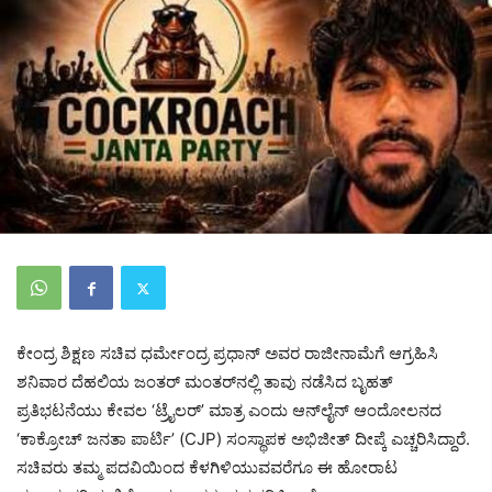
ಕೇಂದ್ರ ಶಿಕ್ಷಣ ಸಚಿವ ಧರ್ಮೇಂದ್ರ ಪ್ರಧಾನ್ ಅವರ ರಾಜೀನಾಮೆಗೆ ಆಗ್ರಹಿಸಿ
ಶನಿವಾರ ದೆಹಲಿಯ ಜಂತರ್ ಮಂತರ್‌ನಲ್ಲಿ ತಾವು ನಡೆಸಿದ ಬೃಹತ್
ಪ್ರತಿಭಟನೆಯು ಕೇವಲ ‘ಟ್ರೈಲರ್’ ಮಾತ್ರ ಎಂದು ಆನ್‌ಲೈನ್ ಆಂದೋಲನದ
‘ಕಾಕ್ರೋಚ್ ಜನತಾ ಪಾರ್ಟಿ’ (CJP) ಸಂಸ್ಥಾಪಕ ಅಭಿಜೀತ್ ದೀಪ್ಕೆ ಎಚ್ಚರಿಸಿದ್ದಾರೆ.
ಸಚಿವರು ತಮ್ಮ ಪದವಿಯಿಂದ ಕೆಳಗಿಳಿಯುವವರೆಗೂ ಈ ಹೋರಾಟ