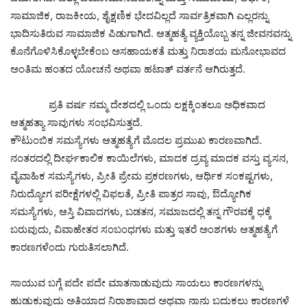
ಸಾಮಾಜಿಕ, ರಾಜಕೀಯ, ಶೈಕ್ಷಣಿಕ ಭೇದವಿಲ್ಲದೆ ಸಾರ್ವತ್ರಿಕವಾಗಿ ಎಲ್ಲರನ್ನು
ಭಾದಿಸುತಿರುವ ಸಾಮಾಜಿಕ ಪಿಡುಗಾಗಿದೆ. ಆತ್ಮಹತ್ಯೆ ವ್ಯಕ್ತಿಯೊಬ್ಬ ತನ್ನ ಜೀವನವನ್ನು
ಕೊನೆಗೊಳಿಸಿಕೊಳ್ಳಬೇಕೆಂಬ ಅಸಹಾಯಕತೆ ಮತ್ತು ನಿರಾಶಯ ಮನೋಭಾವದ
ಅಂತಿಮ ಹಂತದ ಯೋಚನೆ ಅಥವಾ ಹಟಾತ್ ವರ್ತನೆ ಆಗಿರುತ್ತದೆ.
ಪ್ರತಿ ವರ್ಷ ನಮ್ಮ ದೇಶದಲ್ಲಿ ಒಂದು ಲಕ್ಷಕ್ಕಿಂತಲೂ ಅಧಿಕವಾದ
ಆತ್ಮಹತ್ಯಾ ಸಾವುಗಳು ಸಂಭವಿಸುತ್ತದೆ.
ಕೌಟುಂಬಿಕ ಸಮಸ್ಯೆಗಳು ಆತ್ಮಹತ್ಯೆಗೆ ಮೊದಲ ಪ್ರಮುಖ ಕಾರಣವಾಗಿದೆ.
ನಂತರದಲ್ಲಿ ದೀರ್ಘಕಾಲಿಕ ಕಾಯಿಲೆಗಳು, ಮಾದಕ ದ್ರವ್ಯ ಮಾದಕ ವಸ್ತು ವ್ಯಸನ,
ವೈವಾಹಿಕ ಸಮಸ್ಯೆಗಳು, ಪ್ರೀತಿ ಪ್ರೇಮ ಪ್ರಕರಣಗಳು, ಆರ್ಥಿಕ ಸಂಕಷ್ಟಗಳು,
ನಿರುದ್ಯೋಗ ಪರೀಕ್ಷೆಗಳಲ್ಲಿ ವಿಫಲತೆ, ಪ್ರೀತಿ ಪಾತ್ರರ ಸಾವು, ಔದ್ಯೋಗಿಕ
ಸಮಸ್ಯೆಗಳು, ಆಸ್ತಿ ವಿವಾದಗಳು, ಬಡತನ, ಸಮಾಜದಲ್ಲಿ ತನ್ನ ಗೌರವಕ್ಕೆ ಧಕ್ಕೆ
ಬರುವುದು, ವಿವಾಹೇತರ ಸಂಬಂಧಗಳು ಮತ್ತು ಇತರೆ ಅಂಶಗಳು ಆತ್ಮಹತ್ಯೆಗೆ
ಕಾರಣಗಳೆಂದು ಗುರುತಿಸಲಾಗಿದೆ.
ಸಾಯುವ ಬಗ್ಗೆ ಪದೇ ಪದೇ ಮಾತನಾಡುವುದು ಸಾಯಲು ಕಾರಣಗಳನ್ನು
ಹುಡುಕುವುದು ಅತಿಯಾದ ನಿರಾಶಾವಾದ ಅಥವಾ ನಾನು ಬದುಕಲು ಕಾರಣಗಳೆ