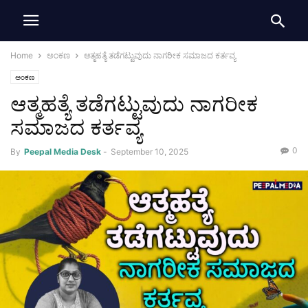
Home
ಅಂಕಣ
ಆತ್ಮಹತ್ಯೆ ತಡೆಗಟ್ಟುವುದು ನಾಗರೀಕ ಸಮಾಜದ ಕರ್ತವ್ಯ
ಅಂಕಣ
ಆತ್ಮಹತ್ಯೆ ತಡೆಗಟ್ಟುವುದು ನಾಗರೀಕ
ಸಮಾಜದ ಕರ್ತವ್ಯ
0
By
Peepal Media Desk
-
September 10, 2025