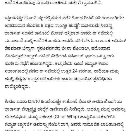
ಕಾಣಿಸಿಕೊಂಡಿರುವುದು ಭಾರಿ ರಾಜಕೀಯ ಚರ್ಚೆಗೆ ಗ್ರಾಸವಾಗಿದೆ.
ಇತ್ತೀಚೆಗಷ್ಟೇ ಟಿಎಂಸಿ ಪಕ್ಷದಲ್ಲಿ ತಮಗೆ ನಡೆಸಿಕೊಂಡ ರೀತಿಗೆ ಬಹಿರಂಗವಾಗಿಯೇ
ಅಸಮಾಧಾನ ಹೊರಹಾಕಿ ಪಕ್ಷದ ಸಾಂಸ್ಥಿಕ ಹುದ್ದೆಗೆ ರಾಜೀನಾಮೆ ನೀಡಿದ್ದ
ಬಾರಾಸತ್ ಸಂಸದೆ ಕಾಕೋಲಿ ಘೋಷ್ ದಸ್ತಿದಾರ್ ಅವರು ಈ ಸಭೆಯಲ್ಲಿ
ಮುಂಚೂಣಿಯಲ್ಲಿ ಕಾಣಿಸಿಕೊಂಡರು. ಅವರೊಂದಿಗೆ ದೇಗಂಗಾ ಶಾಸಕ ಅನಿಸುರ್
ರೆಹಮಾನ್ ಬಿಸ್ವಾಸ್, ಸ್ವರೂಪನಗರದ ಬೀನಾ ಮೊಂಡಲ್, ಹರೋವಾದ
ಮೊಹಮ್ಮದ್ ಅಬ್ದುಲ್ ಮತಿನ್ ಸೇರಿದಂತೆ ಬಸಿರ್ಹತ್ ಭಾಗದ ಒಟ್ಟು ಆರು
ಶಾಸಕರು ಸಭೆಗೆ ಹಾಜರಾಗಿದ್ದರು. ಕಲ್ಯಾಣಿಯ ಎಪಿಜೆ ಅಬ್ದುಲ್ ಕಲಾಂ
ಸಭಾಂಗಣದಲ್ಲಿ ನಡೆದ ಈ ಸಭೆಯಲ್ಲಿ ಉತ್ತರ 24 ಪರಗಣ, ನಾದಿಯಾ ಮತ್ತು
ಹೂಗ್ಲಿ ಜಿಲ್ಲೆಗಳ ಉನ್ನತ ಅಧಿಕಾರಿಗಳು ಹಾಗೂ ಚುನಾಯಿತ ಪ್ರತಿನಿಧಿಗಳು
ಪಾಲ್ಗೊಂಡಿದ್ದರು.
ಕೇವಲ ಎರಡು ದಿನಗಳ ಹಿಂದೆಯಷ್ಟೇ ಕಾಕೋಲಿ ಘೋಷ್ ಅವರು ಟಿಎಂಸಿಯ
ಬಾರಾಸತ್ ಜಿಲ್ಲಾಧ್ಯಕ್ಷ ಹುದ್ದೆಗೆ ರಾಜೀನಾಮೆ ನೀಡಿದ್ದರು. ಅದಕ್ಕೂ ಮುನ್ನ ಅವರನ್ನು
ಲೋಕಸಭೆಯ ಮುಖ್ಯ ಸಚೇತಕ (Chief Whip) ಹುದ್ದೆಯಿಂದ ಕೆಳಗಿಳಿಸಿ
ಕಲ್ಯಾಣ್ ಬ್ಯಾನರ್ಜಿ ಅವರನ್ನು ನೇಮಿಸಿದಾಗ, ಅವರು ಸಾಮಾಜಿಕ ಜಾಲತಾಣದಲ್ಲಿ