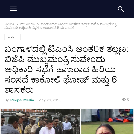
Home
ರಾಜಕೀಯ
ಬಂಗಾಳದಲ್ಲಿ ಟಿಎಂಸಿ ಆಂತರಿಕ ತಲ್ಲಣ: ಬಿಜೆಪಿ ಮುಖ್ಯಮಂತ್ರಿ
ಸುವೇಂದು ಅಧಿಕಾರಿ ಸಭೆಗೆ ಹಾಜರಾದ ಹಿರಿಯ ಸಂಸದೆ...
ರಾಜಕೀಯ
ಬಂಗಾಳದಲ್ಲಿ ಟಿಎಂಸಿ ಆಂತರಿಕ ತಲ್ಲಣ:
ಬಿಜೆಪಿ ಮುಖ್ಯಮಂತ್ರಿ ಸುವೇಂದು
ಅಧಿಕಾರಿ ಸಭೆಗೆ ಹಾಜರಾದ ಹಿರಿಯ
ಸಂಸದೆ ಕಾಕೋಲಿ ಘೋಷ್ ಮತ್ತು 6
ಶಾಸಕರು
0
By
Peepal Media
-
May 26, 2026