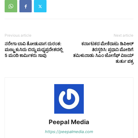
Previous article
Next article
ನರೇಗಾ ಬಾವಿ ತೋಡುವಾಗ ದುರಂತ:
ಕರ್ನಾಟಕದ ಮೇಕೆದಾಟು ಡಿಪಿಆರ್
ಮಣ್ಣು ಕುಸಿದು ಬಿದ್ದು ಮಧ್ಯಪ್ರದೇಶದಲ್ಲಿ
ತಿರಸ್ಕರಿಸಿ: ಪ್ರಧಾನಿ ಮೋದಿಗೆ
5 ಮಂದಿ ಕಾರ್ಮಿಕರು ಸಾವು
ತಮಿಳುನಾಡು ಸಿಎಂ ಜೋಸೆಫ್ ವಿಜಯ್
ತುರ್ತು ಪತ್ರ
Peepal Media
https://peepalmedia.com