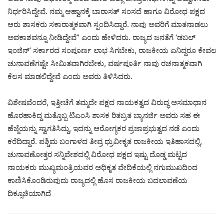
ನಿರ್ಧರಿಸಿದ್ದೇವೆ. ನಮ್ಮ ಆಹ್ವಾನಕ್ಕೆ ಬಾರಾಸತ್ ಸಂಸದೆ ಹಾಗೂ ವಿರೋಧ ಪಕ್ಷದ
ಆರು ಶಾಸಕರು ಸಕಾರಾತ್ಮಕವಾಗಿ ಸ್ಪಂದಿಸಿದ್ದಾರೆ. ನಾವು ಅವರಿಗೆ ಮಾತನಾಡಲು
ಅವಕಾಶವನ್ನೂ ನೀಡಿದ್ದೇವೆ” ಎಂದು ಹೇಳಿದರು. ರಾಜ್ಯದ ಜನತೆಗೆ ‘ಡಬಲ್
ಇಂಜಿನ್’ ಸರ್ಕಾರದ ಸಂಪೂರ್ಣ ಲಾಭ ಸಿಗಬೇಕು, ರಾಜಕೀಯ ಏನಿದ್ದರೂ ಕೇವಲ
ಚುನಾವಣೆಗಷ್ಟೇ ಸೀಮಿತವಾಗಿರಬೇಕು, ವರ್ಷಪೂರ್ತಿ ನಾವು ರಚನಾತ್ಮಕವಾಗಿ
ಕೆಲಸ ಮಾಡಲಿದ್ದೇವೆ ಎಂದು ಅವರು ತಿಳಿಸಿದರು.
ವಿಶೇಷವೆಂದರೆ, ಇತ್ತೀಚೆಗೆ ತಮ್ಮದೇ ಪಕ್ಷದ ನಾಯಕತ್ವದ ವಿರುದ್ಧ ಅಸಮಾಧಾನ
ಹೊರಹಾಕಿದ್ದ ಮತ್ತೊಬ್ಬ ಟಿಎಂಸಿ ಶಾಸಕ ರಿತಬ್ರತ ಬ್ಯಾನರ್ಜಿ ಅವರು ಸಹ ಈ
ಹೆಜ್ಜೆಯನ್ನು ಸ್ವಾಗತಿಸಿದ್ದು, ಇದನ್ನು ಆರೋಗ್ಯಕರ ಪ್ರಜಾಪ್ರಭುತ್ವದ ನಡೆ ಎಂದು
ಕರೆದಿದ್ದಾರೆ. ಪಶ್ಚಿಮ ಬಂಗಾಳದ ತೀವ್ರ ಧ್ರುವೀಕೃತ ರಾಜಕೀಯ ಇತಿಹಾಸದಲ್ಲಿ,
ಚುನಾವಣೋತ್ತರ ಸನ್ನಿವೇಶದಲ್ಲಿ ವಿರೋಧ ಪಕ್ಷದ ಇಷ್ಟು ದೊಡ್ಡ ಮಟ್ಟದ
ನಾಯಕರು ಮುಖ್ಯಮಂತ್ರಿಯವರ ಅಧಿಕೃತ ವೇದಿಕೆಯಲ್ಲಿ ನಗುಮುಖದಿಂದ
ಕಾಣಿಸಿಕೊಂಡಿರುವುದು ರಾಜ್ಯದಲ್ಲಿ ಹೊಸ ರಾಜಕೀಯ ಬದಲಾವಣೆಯ
ದಿಕ್ಸೂಚಿಯಾಗಿದೆ