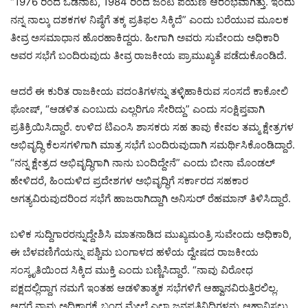
“1976 ರಿಂದ ಒಡನಾಟ, 1984 ರಿಂದ ಜಂಟಿ ಪಯಣ ಆರಂಭವಾಗಿತ್ತು. ಇಂದು
ನನ್ನ ನಾಲ್ಕು ದಶಕಗಳ ನಿಷ್ಠೆಗೆ ತಕ್ಕ ಪ್ರತಿಫಲ ಸಿಕ್ಕಿದೆ” ಎಂದು ಬರೆಯುವ ಮೂಲಕ
ತೀವ್ರ ಅಸಮಾಧಾನ ಹೊರಹಾಕಿದ್ದರು. ಹೀಗಾಗಿ ಅವರು ಸುವೇಂದು ಅಧಿಕಾರಿ
ಅವರ ಸಭೆಗೆ ಬಂದಿರುವುದು ತೀವ್ರ ರಾಜಕೀಯ ಪ್ರಾಮುಖ್ಯತೆ ಪಡೆದುಕೊಂಡಿದೆ.
ಆದರೆ ಈ ಕುರಿತ ರಾಜಕೀಯ ವದಂತಿಗಳನ್ನು ತಳ್ಳಿಹಾಕಿರುವ ಸಂಸದೆ ಕಾಕೋಲಿ
ಘೋಷ್, “ಆಡಳಿತ ಎಂಬುದು ಎಲ್ಲರಿಗೂ ಸೇರಿದ್ದು” ಎಂದು ಸಂಕ್ಷಿಪ್ತವಾಗಿ
ಪ್ರತಿಕ್ರಿಯಿಸಿದ್ದಾರೆ. ಉಳಿದ ಟಿಎಂಸಿ ಶಾಸಕರು ಸಹ ತಾವು ಕೇವಲ ತಮ್ಮ ಕ್ಷೇತ್ರಗಳ
ಅಭಿವೃದ್ಧಿ ಕೆಲಸಗಳಿಗಾಗಿ ಮಾತ್ರ ಸಭೆಗೆ ಬಂದಿರುವುದಾಗಿ ಸಮರ್ಥಿಸಿಕೊಂಡಿದ್ದಾರೆ.
“ನನ್ನ ಕ್ಷೇತ್ರದ ಅಭಿವೃದ್ಧಿಗಾಗಿ ನಾನು ಬಂದಿದ್ದೇನೆ” ಎಂದು ಬೀನಾ ಮೊಂಡಲ್
ಹೇಳಿದರೆ, ಹಿಂದುಳಿದ ಪ್ರದೇಶಗಳ ಅಭಿವೃದ್ಧಿಗೆ ಸರ್ಕಾರದ ಸಹಕಾರ
ಅಗತ್ಯವಿರುವುದರಿಂದ ಸಭೆಗೆ ಹಾಜರಾಗಿದ್ದಾಗಿ ಅನಿಸುರ್ ರೆಹಮಾನ್ ತಿಳಿಸಿದ್ದಾರೆ.
ಬಳಿಕ ಸುದ್ದಿಗಾರರನ್ನುದ್ದೇಶಿಸಿ ಮಾತನಾಡಿದ ಮುಖ್ಯಮಂತ್ರಿ ಸುವೇಂದು ಅಧಿಕಾರಿ,
ಈ ಬೆಳವಣಿಗೆಯನ್ನು ಪಶ್ಚಿಮ ಬಂಗಾಳದ ಹಳೆಯ ದ್ವೇಷದ ರಾಜಕೀಯ
ಸಂಸ್ಕೃತಿಯಿಂದ ಸಿಕ್ಕಿದ ಮುಕ್ತಿ ಎಂದು ಬಣ್ಣಿಸಿದ್ದಾರೆ. “ನಾವು ವಿರೋಧ
ಪಕ್ಷದಲ್ಲಿದ್ದಾಗ ನಮಗೆ ಇಂತಹ ಆಡಳಿತಾತ್ಮಕ ಸಭೆಗಳಿಗೆ ಆಹ್ವಾನವಿರುತ್ತಿರಲಿಲ್ಲ.
ಆದರೆ ನಾವು ಅಧಿಕಾರಕ್ಕೆ ಬಂದ ಮೇಲೆ ಎಲ್ಲಾ ಜನಪ್ರತಿನಿಧಿಗಳನ್ನು ಆಹ್ವಾನಿಸಲು