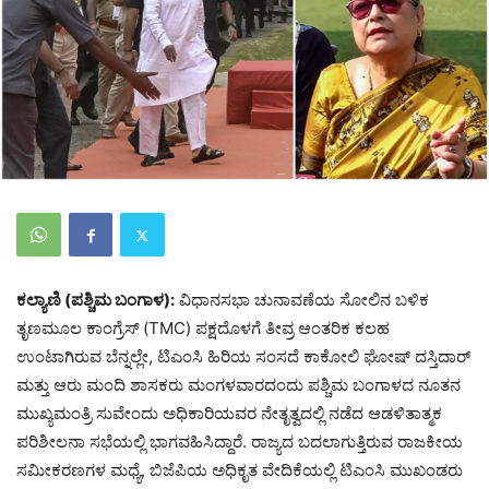
ಕಲ್ಯಾಣಿ (ಪಶ್ಚಿಮ ಬಂಗಾಳ):
ವಿಧಾನಸಭಾ ಚುನಾವಣೆಯ ಸೋಲಿನ ಬಳಿಕ
ತೃಣಮೂಲ ಕಾಂಗ್ರೆಸ್ (TMC) ಪಕ್ಷದೊಳಗೆ ತೀವ್ರ ಆಂತರಿಕ ಕಲಹ
ಉಂಟಾಗಿರುವ ಬೆನ್ನಲ್ಲೇ, ಟಿಎಂಸಿ ಹಿರಿಯ ಸಂಸದೆ ಕಾಕೋಲಿ ಘೋಷ್ ದಸ್ತಿದಾರ್
ಮತ್ತು ಆರು ಮಂದಿ ಶಾಸಕರು ಮಂಗಳವಾರದಂದು ಪಶ್ಚಿಮ ಬಂಗಾಳದ ನೂತನ
ಮುಖ್ಯಮಂತ್ರಿ ಸುವೇಂದು ಅಧಿಕಾರಿಯವರ ನೇತೃತ್ವದಲ್ಲಿ ನಡೆದ ಆಡಳಿತಾತ್ಮಕ
ಪರಿಶೀಲನಾ ಸಭೆಯಲ್ಲಿ ಭಾಗವಹಿಸಿದ್ದಾರೆ. ರಾಜ್ಯದ ಬದಲಾಗುತ್ತಿರುವ ರಾಜಕೀಯ
ಸಮೀಕರಣಗಳ ಮಧ್ಯೆ, ಬಿಜೆಪಿಯ ಅಧಿಕೃತ ವೇದಿಕೆಯಲ್ಲಿ ಟಿಎಂಸಿ ಮುಖಂಡರು