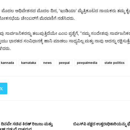
ದಲ ಅಧಿವೇಶನದ ಮೊದಲ ದಿನ, ‘ಇಂಡಿಯಾ’ ಮೈತ್ರಿಕೂಟದ ನಾಯಕರು ತಮ್ಮ ಕೈಯ
ದು ಲೋಕಸಭೆಯ ಚೇಂಬರ್‌ಗೆ ಮೆರವಣಿಗೆ ನಡೆಸಿದರು.
ವು ಸಾರ್ವಜನಿಕರನ್ನು ತಲುಪುತ್ತಿದೆಯೇ ಎಂಬ ಪ್ರಶ್ನೆಗೆ, “ನಮ್ಮ ಸಂದೇಶವು ಸಾರ್ವಜನಿಕರನ್
ಿಯು ಭಾರತದ ಸಂವಿಧಾನಕ್ಕೆ ಹಾನಿ ಮಾಡಲು ಸಾಧ್ಯವಿಲ್ಲ ಮತ್ತು ನಾವು ಅದನ್ನು ರಕ್ಷಿಸುತ್
ಳಿದರು.
kannada
karnataka
news
peepal
peepalmedia
state politics
ನವೇ ಸಚಿವ ಕಿರಣ್ ರಿಜುಜು ಮತ್ತು
ಬಿಎಸ್‌ಪಿ ಪಕ್ಷದ ಉತ್ತರಾಧಿಕಾರಿಯನ್
ಶ್ ನಡುವೆ ವಾಕ್ಸಮರ