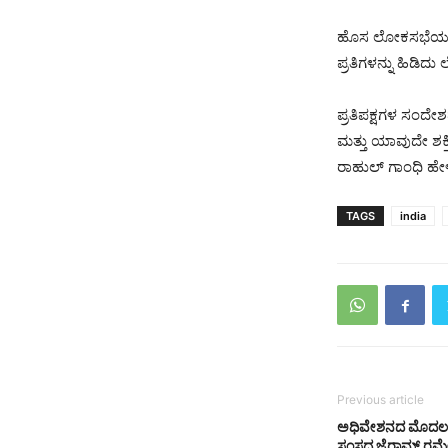
ಹೊಸ ಲೋಕಸಭೆಯ ಮೊ
ಪ್ರತಿಗಳನ್ನು ಹಿಡಿ
ಪ್ರತಿಪಕ್ಷಗಳ ಸಂದೇಶ
ಮತ್ತು ಯಾವುದೇ ಶಕ್ತ
ರಾಹುಲ್ ಗಾಂಧಿ ಹೇ
TAGS
india
Previous article
ಅಧಿವೇಶನದ ಮೊದಲ ದಿ
ಸಂಸದ ಜೈರಾಮ್ ರಮೇ