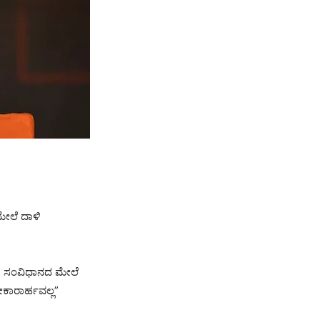
ಮೇಲೆ ದಾಳಿ
ಶಾ ಸಂವಿಧಾನದ ಮೇಲೆ
ೀಕಾರಾರ್ಹವಲ್ಲ”