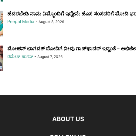
ಹೆದರಬೇಡಿ ನಾನು ನಿಮ್ಮೊಂದಿಗೆ ಇದ್ದೇನೆ: ಹೊಸ ಸಂಸದರಿಗೆ ಮೋದಿ ಭ
Peepal Media
-
August 8, 2026
ಮೋಹನ್ ಭಾಗವತ್ ಮೋದಿಗೆ ನೀವು ಗಾಡ್‌ಫಾದರ್ ಇದ್ದಂತೆ – ಅಭಿಜೀತ್
ರಮೇಶ್‌ ಹಾಸನ್‌
-
August 7, 2026
ABOUT US