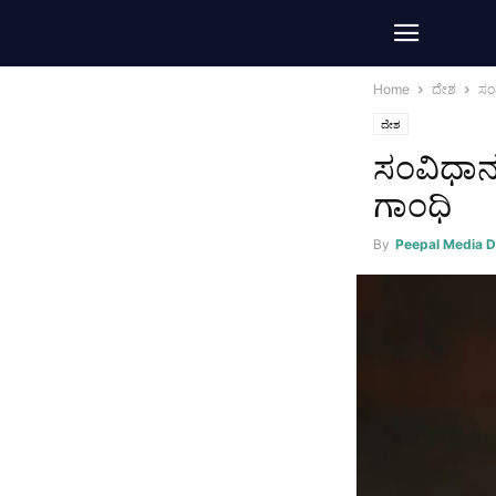
Home
ದೇಶ
ಸಂ
ದೇಶ
ಸಂವಿಧಾನ
ಗಾಂಧಿ
By
Peepal Media 