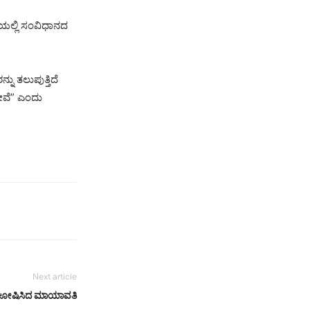
ಲ್ಲಿ ಸಂವಿಧಾನದ
ನು ತಲುಪುತ್ತಿದೆ
ತೇವೆ” ಎಂದು
Next article
ನು ಘೋಷಿಸಿದ ಮಾಯಾವತಿ