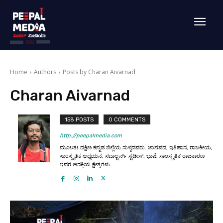
Home
Authors
Posts by Charan Aivarnad
Charan Aivarnad
158 POSTS
0 COMMENTS
http://peepalmedia.com
ಮೂಲತಃ ದಕ್ಷಿಣ ಕನ್ನಡ ಜಿಲ್ಲೆಯ ಸುಳ್ಯದವರು. ಜಾನಪದ, ಇತಿಹಾಸ, ರಾಜಕೀಯ,
ಸಾಂಸ್ಕೃತಿಕ ಅಧ್ಯಯನ, ಸಬಾಲ್ಟರ್ನ್‌ ಸ್ಟಡೀಸ್, ಭಾಷೆ, ಸಾಂಸ್ಕೃತಿಕ ರಾಜಕಾರಣ
ಇವರ‌ ಆಸಕ್ತಿಯ ಕ್ಷೇತ್ರಗಳು.