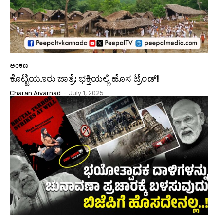
ಅಂಕಣ
ಕೊಟ್ಟಿಯೂರು ಜಾತ್ರೆ: ಭಕ್ತಿಯಲ್ಲಿ ಹೊಸ ಟ್ರೆಂಡ್!
Charan Aivarnad
-
July 1, 2025