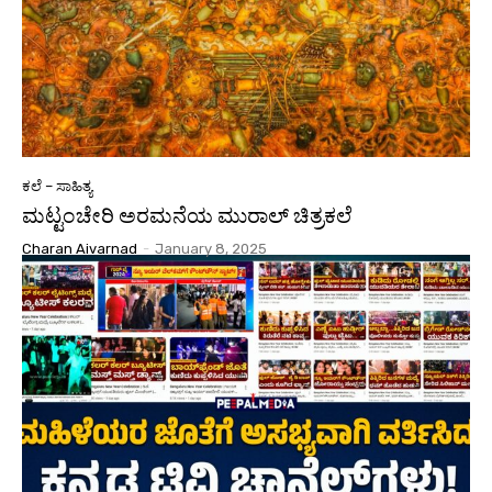
ಕಲೆ – ಸಾಹಿತ್ಯ
ಮಟ್ಟಂಚೇರಿ ಅರಮನೆಯ ಮುರಾಲ್‌ ಚಿತ್ರಕಲೆ
Charan Aivarnad
-
January 8, 2025