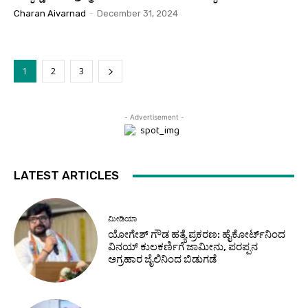
Charan Aivarnad
-
December 31, 2024
1
2
3
- Advertisement -
LATEST ARTICLES
ಮೀಡಿಯಾ
ಯೋಗೇಶ್ ಗೌಡ ಹತ್ಯೆ ಪ್ರಕರಣ: ಹೈಕೋರ್ಟ್‌ನಿಂದ
ವಿನಯ್ ಕುಲಕರ್ಣಿಗೆ ಜಾಮೀನು, ಪರಪ್ಪನ
ಅಗ್ರಹಾರ ಜೈಲಿನಿಂದ ಬಿಡುಗಡೆ