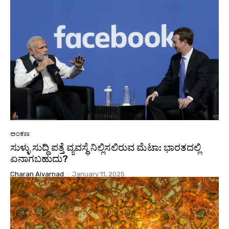
ಅಂಕಣ
ಸುಳ್ಳು ಸುದ್ದಿ ಪತ್ತೆ ವ್ಯವಸ್ಥೆ ನಿಲ್ಲಿಸಲಿರುವ ಮೆಟಾ: ಭಾರತದಲ್ಲಿ
ಏನಾಗಬಹುದು?
Charan Aivarnad
-
January 11, 2025