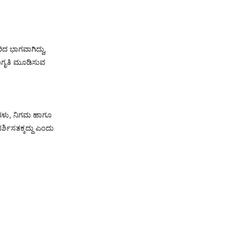
ದ ಭಾಗವಾಗಿದ್ದು,
ಜಾಗೃತಿ ಮೂಡಿಸುವ
ಭೆಗಳು, ನಿಗಮ ಹಾಗೂ
್ಶಿಸತಕ್ಕದ್ದು ಎಂದು