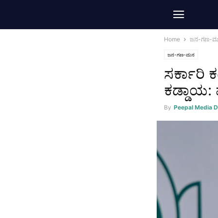
Home
ಜನ-ಗಣ-
ಜನ-ಗಣ-ಮನ
ಸರ್ಕಾರಿ
ಕಡ್ಡಾಯ: 
By
Peepal Media 