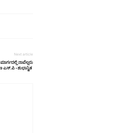
Next article
ರ್ಗದಲ್ಲಿ ನಾವೆಲ್ಲರು
ಎಸ್.ಪಿ -ಶುಭಾನ್ವಿತ