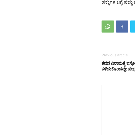
ಹಕ್ಕುಗಳ ಬಗ್ಗೆ ಹೆಚ
Previous article
ಕದನ ವಿರಾಮಕ್ಕೆ ಇಸ್ರೇ
ಕಳೆದುಕೊಂಡದ್ದೇ ಹೆಚ್ಚು, 