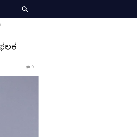
ೆ
 ಫಲಕ
0