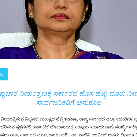
ಷ್ಟಾಚಾರ ನಿಯಂತ್ರಣಕ್ಕೆ ಸರ್ಕಾರದ ಹೊಸ ಹೆಜ್ಜೆ; ದೂರು ನ
ಸಾರ್ವಜನಿಕರಿಗೆ ಅನುಕೂಲ
ಾರ ನಿಯಂತ್ರಿಸುವ ನಿಟ್ಟಿನಲ್ಲಿ ಮಹತ್ವದ ಹೆಜ್ಜೆ ಇಡುತ್ತಾ, ರಾಜ್ಯ ಸರ್ಕಾರದ ಎಲ್ಲಾ ಕಛೇರಿಗಳ
ೋಚರಿಸುವ ಸ್ಥಳಗಳಲ್ಲಿ ಕರ್ನಾಟಕ ಲೋಕಾಯುಕ್ತ ಸಂಸ್ಥೆಯ ಸಹಾಯವಾಣಿ ಸಂಖ್ಯೆಗಳನ್
ಸಲು ರಾಜ್ಯ ಸರ್ಕಾರದ ಮುಖ್ಯ ಕಾರ್ಯದರ್ಶಿ ಡಾ. ಶಾಲಿನಿ ರಜನೀಶ್ ಅವರು ದಿನಾಂಕ