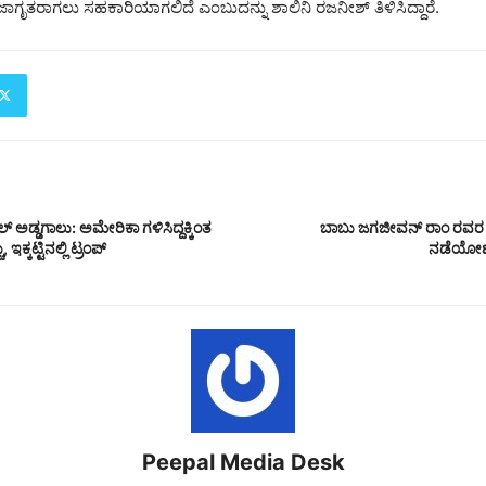
್ಚು ಜಾಗೃತರಾಗಲು ಸಹಕಾರಿಯಾಗಲಿದೆ ಎಂಬುದನ್ನು ಶಾಲಿನಿ ರಜನೀಶ್ ತಿಳಿಸಿದ್ದಾರೆ.
ಲ್ ಅಡ್ಡಗಾಲು: ಅಮೇರಿಕಾ ಗಳಿಸಿದ್ದಕ್ಕಿಂತ
ಬಾಬು ಜಗಜೀವನ್ ರಾಂ ರವರ ಮಾ
ಇಕ್ಕಟ್ಟಿನಲ್ಲಿ ಟ್ರಂಪ್
ನಡೆಯೋಣ 
Peepal Media Desk