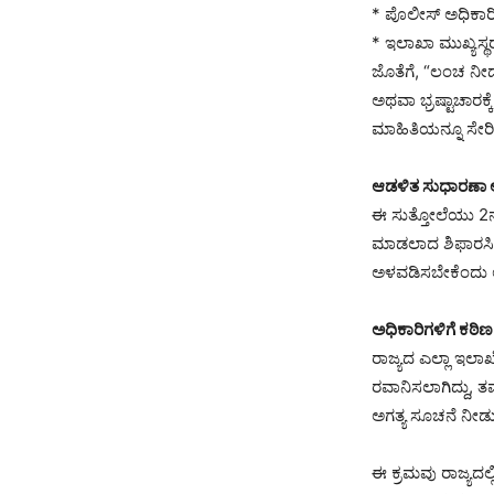
* ಪೊಲೀಸ್ ಅಧಿಕಾರಿ
* ಇಲಾಖಾ ಮುಖ್ಯಸ್
ಜೊತೆಗೆ, “ಲಂಚ ನೀಡಬ
ಅಥವಾ ಭ್ರಷ್ಟಾಚಾರ
ಮಾಹಿತಿಯನ್ನೂ ಸೇರ
ಆಡಳಿತ ಸುಧಾರಣಾ 
ಈ ಸುತ್ತೋಲೆಯು 2
ಮಾಡಲಾದ ಶಿಫಾರಸಿಗೆ
ಅಳವಡಿಸಬೇಕೆಂದು 
ಅಧಿಕಾರಿಗಳಿಗೆ ಕಠಿ
ರಾಜ್ಯದ ಎಲ್ಲಾ ಇಲಾ
ರವಾನಿಸಲಾಗಿದ್ದು, ತ
ಅಗತ್ಯ ಸೂಚನೆ ನೀಡು
ಈ ಕ್ರಮವು ರಾಜ್ಯದಲ್