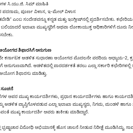
ಗಳ ಸಿ.ಯು.ಜಿ. ಸಿಮ್ ಮಾಹಿತಿ
ಥರ ಪದನಾಮ, ಪೂರ್ಣ ವಿಳಾಸ, ಇ-ಮೇಲ್ ವಿಳಾಸ
ೇಡಿ” ಎಂಬ ಸಂದೇಶವನ್ನೂ ಕನ್ನಡ ಮತ್ತು ಇಂಗ್ಲೀಷ್‌ನಲ್ಲಿ ಪ್ರದರ್ಶಿಸಬೇಕು. ಕಛೇರಿಯಲ
ಕ್ಕೆ ಬಲಿಯಾದರೆ ಇಲಾಖಾ ಮುಖ್ಯಸ್ಥರಿಗೆ ಅಥವಾ ಲೋಕಾಯುಕ್ತ ಅಧಿಕಾರಿಗಳಿಗೆ ದೂರು
ಿಸಬೇಕು.
ಆಯೋಗದ ಶಿಫಾರಸಿಗೆ ಅನುಗುಣ
ನೇ ಕರ್ನಾಟಕ ಆಡಳಿತ ಸುಧಾರಣಾ ಆಯೋಗದ ಮೊದಲನೇ ವರದಿಯ ಅಧ್ಯಾಯ-2, ಕ್ರಮ ಸಂ
 ಅನುಗುಣವಾಗಿದೆ. ಆಡಳಿತದಲ್ಲಿ ಪಾರದರ್ಶಕತೆ ತರಲು ಎಲ್ಲಾ ಸರ್ಕಾರಿ ಕಛೇರಿಗಳಲ್ಲ
ಆಯೋಗ ಶಿಫಾರಸು ಮಾಡಿತ್ತು.
ಣ ಸೂಚನೆ
ಖೆಗಳ ಅಪರ ಮುಖ್ಯ ಕಾರ್ಯದರ್ಶಿಗಳು, ಪ್ರಧಾನ ಕಾರ್ಯದರ್ಶಿಗಳು ಹಾಗೂ ಕಾರ್ಯದರ್ಶ
ಮ್ಮ ಆಡಳಿತ ವ್ಯಾಪ್ತಿಗೊಳಪಡುವ ಎಲ್ಲಾ ಇಲಾಖಾ ಮುಖ್ಯಸ್ಥರು, ನಿಗಮ, ಮಂಡಳಿ ಹಾಗೂ ಸ್ವ
ವಂತೆ ಮುಖ್ಯ ಕಾರ್ಯದರ್ಶಿ ಅವರು ತಾಕೀತು ಮಾಡಿದ್ದಾರೆ.
ಲಿ ಭ್ರಷ್ಟಾಚಾರ ವಿರೋಧಿ ಅಭಿಯಾನಕ್ಕೆ ಹೊಸ ಚಾಲನೆ ನೀಡುವ ನಿರೀಕ್ಷೆ ಮೂಡಿಸಿದ್ದು, ಸಾ